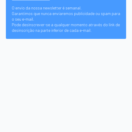
O envio da nossa newsletter é semanal.
Garantimos que nunca enviaremos publicidade ou spam para
o seu e-mail.
Pode desinscrever-se a qualquer momento através do link de
desinscrição na parte inferior de cada e-mail.