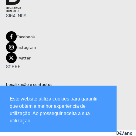
SIGA-NOS
Facebook
Instagram
Twitter
SOBRE
Localização e contactos
Estatuto editorial
Este website utiliza cookies para garantir
Ficha técnica
que obtém a melhor experiência de
Manual de boas práticas editoriais e código de conduta
utilização. Ao prosseguir aceita a sua
utilização.
Descubra as vantagens de ser assinante.
A partir de 15,90€/ano