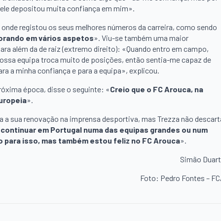
e ele depositou muita confiança em mim».
, onde registou os seus melhores números da carreira, como sendo
lhorando em vários aspetos
». Viu-se também uma maior
para além da de raiz (extremo direito): «Quando entro em campo,
A nossa equipa troca muito de posições, então sentia-me capaz de
ra a minha confiança e para a equipa», explicou.
róxima época, disse o seguinte: «
Creio que o FC Arouca, na
uropeia
».
da a sua renovação na imprensa desportiva, mas Trezza não descart
o continuar em Portugal numa das equipas grandes ou num
o para isso, mas também estou feliz no FC Arouca
».
Simão Duar
Foto: Pedro Fontes – F