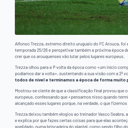
Alfonso Trezza, extremo direito uruguaio do FC Arouca, foi 
temporada 25/26 e perspetivar também a próxima época des
crer que os arouquenses vão lutar pelos lugares europeus.
Trezza olhou para a 1ª volta da época como «um início com
podíamos dar a volta», sustentando a sua visão com a 2ª v
todos de nível e terminamos a época de forma muito 
Mostrou-se ciente de que a classificação final provou que o
europeus, confessando que «pensamos nisso quando termi
alcançado esses lugares porque, na verdade, o que fizemos na
Trezza deixou também elogios ao treinador Vasco Seabra, a
e explica por que fazes certas coisas para que elas aconte
apelidado, numa brincadeira do plantel, como sendo filho 