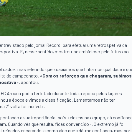
entrevistado pelo jornal Record, para efetuar uma retrospetiva da
portiva. E, nesse sentido, mostrou-se ambicioso pelo futuro ao
plicado», mas referindo que «sabíamos que tínhamos qualidade e qu
olta do campeonato. «
Com os reforços que chegaram, subimos
positiva
», apontou.
 FC Arouca podia ter lutado durante toda a época pelos lugares
nou a época e vimos a classificação. Lamentamos não ter
 2ª volta foi incrível».
pontando a sua importância, pois «ele ensina o grupo, dá confianç
çam. Quando vês que resulta, ficas convencido». O extremo já foi
do treinador, encarando-a como algo que «dá-me confiança, mas por