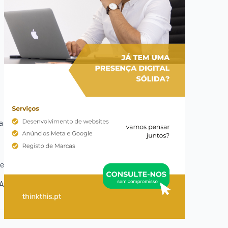
a
te
CA