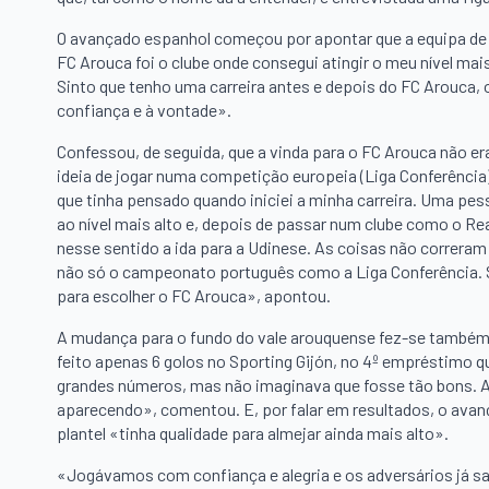
O avançado espanhol começou por apontar que a equipa de t
FC Arouca foi o clube onde consegui atingir o meu nível mais
Sinto que tenho uma carreira antes e depois do FC Arouca, 
confiança e à vontade».
Confessou, de seguida, que a vinda para o FC Arouca não e
ideia de jogar numa competição europeia (Liga Conferência)
que tinha pensado quando iniciei a minha carreira. Uma pe
ao nível mais alto e, depois de passar num clube como o Re
nesse sentido a ida para a Udinese. As coisas não correram
não só o campeonato português como a Liga Conferência. S
para escolher o FC Arouca», apontou.
A mudança para o fundo do vale arouquense fez-se também 
feito apenas 6 golos no Sporting Gijón, no 4º empréstimo qu
grandes números, mas não imaginava que fosse tão bons. A 
aparecendo», comentou. E, por falar em resultados, o avan
plantel «tinha qualidade para almejar ainda mais alto».
«Jogávamos com confiança e alegria e os adversários já s