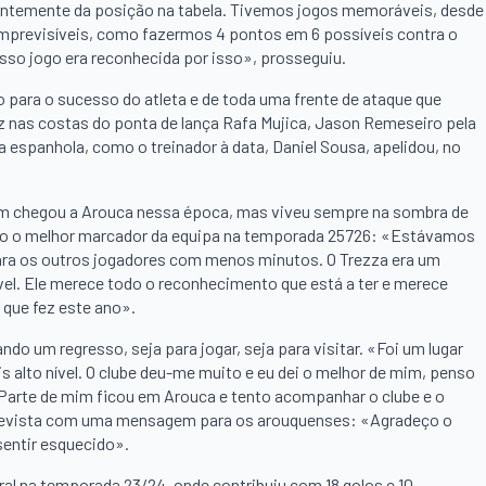
ndentemente da posição na tabela. Tivemos jogos memoráveis, desde
 imprevisíveis, como fazermos 4 pontos em 6 possíveis contra o
sso jogo era reconhecida por isso», prosseguiu.
 para o sucesso do atleta e de toda uma frente de ataque que
 nas costas do ponta de lança Rafa Mujica, Jason Remeseiro pela
da espanhola, como o treinador à data, Daniel Sousa, apelidou, no
mbém chegou a Arouca nessa época, mas viveu sempre na sombra de
ido o melhor marcador da equipa na temporada 25726: «Estávamos
 para os outros jogadores com menos minutos. O Trezza era um
nível. Ele merece todo o reconhecimento que está a ter e merece
que fez este ano».
o um regresso, seja para jogar, seja para visitar. «Foi um lugar
s alto nível. O clube deu-me muito e eu dei o melhor de mim, penso
. Parte de mim ficou em Arouca e tento acompanhar o clube e o
trevista com uma mensagem para os arouquenses: «Agradeço o
entir esquecido».
al na temporada 23/24, onde contribuiu com 18 golos e 10