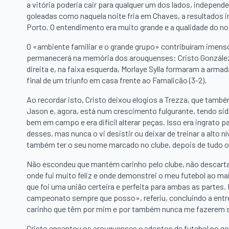
a vitória poderia cair para qualquer um dos lados, indepe
goleadas como naquela noite fria em Chaves, a resultados
Porto. O entendimento era muito grande e a qualidade do no
O «ambiente familiar e o grande grupo» contribuíram imenso
permanecerá na memória dos arouquenses: Cristo González
direita e, na faixa esquerda, Morlaye Sylla formaram a arma
final de um triunfo em casa frente ao Famalicão (3-2).
Ao recordar isto, Cristo deixou elogios a Trezza, que ta
Jason e, agora, está num crescimento fulgurante, tendo s
bem em campo e era difícil alterar peças. Isso era ingrato
desses, mas nunca o vi desistir ou deixar de treinar a alto 
também ter o seu nome marcado no clube, depois de tudo o 
Não escondeu que mantém carinho pelo clube, não descartand
onde fui muito feliz e onde demonstrei o meu futebol ao mai
que foi uma união certeira e perfeita para ambas as partes
campeonato sempre que posso», referiu, concluindo a en
carinho que têm por mim e por também nunca me fazerem s
Cristo encantou os arouquenses e adeptos de futebol no ger