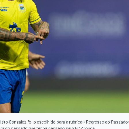
isto González foi o escolhido para a rubrica «Regresso ao Passado
gura do passado que tenha passado pelo FC Arouca.