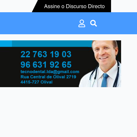
Search
for:
Search
for: