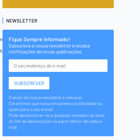
NEWSLETTER
Fique Sempre Informado!
te
Subscreva a nossa newsletter e receba
CA
notificações de novas publicações.
O envio da nossa newsletter é semanal.
Garantimos que nunca enviaremos publicidade ou
spam para o seu e-mail.
Pode desinscrever-se a qualquer momento através
do link de desinscrição na parte inferior de cada e-
mail.