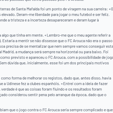
erras de Santa Mafalda foi um ponto de viragem na sua carreira: «
 elevado. Deram-me liberdade para jogar o meu futebol e ser feliz.
onde a tristeza e a incerteza desapareceram e deram lugar à
ra algo que tinha em mente. «Lembro-me que o meu agente referir a
. Estaria a mentir se não dissesse que o FC Arouca não era o passo
ssoa precisa de se mentalizar que nem sempre vamos conseguir est
al Madrid, a mudança será sempre na horizontal ou para baixo. Foi
 como previsto e apareceu o FC Arouca, com a possibilidade de jog
em dúvida que, inicialmente, esse foi um dos principais motivos
como forma de melhorar os registos, dado que, antes disso, havia
e a Udinese fez a clubes espanhóis. «Entrei com a ideia de fazer
verdade é que as coisas foram fluindo e os resultados foram
çado considerou sentir pena pelo arranque da época, dado que o
abiam que o jogo contra o FC Arouca seria sempre complicado e que