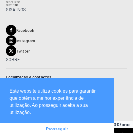
SIGA-NOS
Facebook
Instagram
Twitter
SOBRE
Localização e contactos
Estatuto editorial
Este website utiliza cookies para garantir
Ficha técnica
que obtém a melhor experiência de
Manual de boas práticas editoriais e código de conduta
utilização. Ao prosseguir aceita a sua
utilização.
Descubra as vantagens de ser assinante.
A partir de 15,90€/ano
Prosseguir