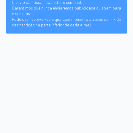
O envio da nossa newsletter é semanal.
Garantimos que nunca enviaremos publicidade ou spam para
o seu e-mail.
Pode desinscrever-se a qualquer momento através do link de
desinscrição na parte inferior de cada e-mail.