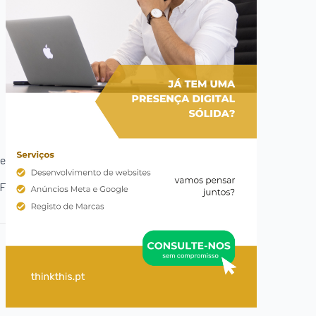
te
PF