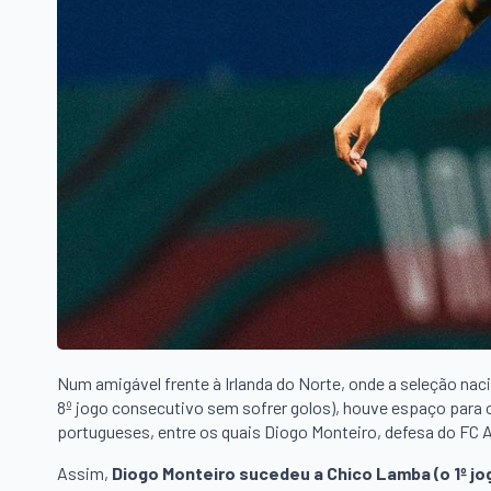
Num amigável frente à Irlanda do Norte, onde a seleção nac
8º jogo consecutivo sem sofrer golos), houve espaço para o 
portugueses, entre os quais Diogo Monteiro, defesa do FC 
Assim,
Diogo Monteiro sucedeu a Chico Lamba (o 1º j