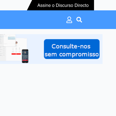
Search
for:
Search
for: