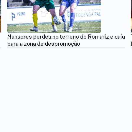
Mansores perdeu no terreno do Romariz e caiu
para a zona de despromoção