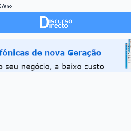
0€/ano