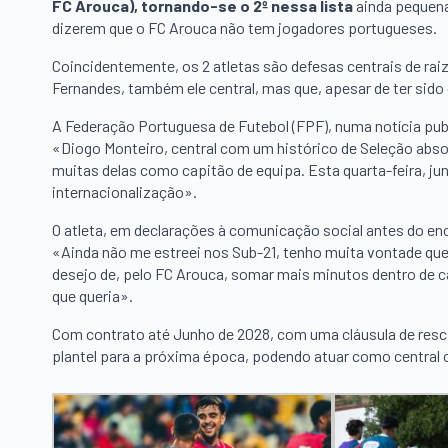
FC Arouca), tornando-se o 2º nessa lista
ainda pequena
dizerem que o FC Arouca não tem jogadores portugueses.
Coincidentemente, os 2 atletas são defesas centrais de ra
Fernandes, também ele central, mas que, apesar de ter sid
A Federação Portuguesa de Futebol (FPF), numa notícia publ
«Diogo Monteiro, central com um histórico de Seleção abs
muitas delas como capitão de equipa. Esta quarta-feira, jun
internacionalização».
O atleta, em declarações à comunicação social antes do enc
«Ainda não me estreei nos Sub-21, tenho muita vontade qu
desejo de, pelo FC Arouca, somar mais minutos dentro de c
que queria».
Com contrato até Junho de 2028, com uma cláusula de resc
plantel para a próxima época, podendo atuar como central ou