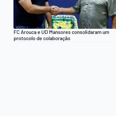
FC Arouca e UD Mansores consolidaram um
protocolo de colaboração