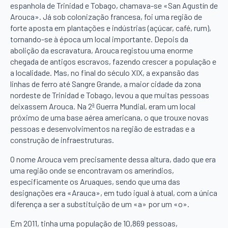
espanhola de Trinidad e Tobago, chamava-se «San Agustín de
Arouca». Já sob colonização francesa, foi uma região de
forte aposta em plantações e indústrias (açúcar, café, rum),
tornando-se à época um local importante. Depois da
abolição da escravatura, Arouca registou uma enorme
chegada de antigos escravos, fazendo crescer a população e
a localidade. Mas, no final do século XIX, a expansão das
linhas de ferro até Sangre Grande, a maior cidade da zona
nordeste de Trinidad e Tobago, levou a que muitas pessoas
deixassem Arouca. Na 2ª Guerra Mundial, eram um local
próximo de uma base aérea americana, o que trouxe novas
pessoas e desenvolvimentos na região de estradas e a
construção de infraestruturas.
O nome Arouca vem precisamente dessa altura, dado que era
uma região onde se encontravam os ameríndios,
especificamente os Aruaques, sendo que uma das
designações era «Arauca», em tudo igual à atual, com a única
diferença a ser a substituição de um «a» por um «o».
Em 2011, tinha uma população de 10,869 pessoas,