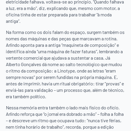
eletricidade falhava, voltava-se ao princípio. “Quando falhava
a luz, era a mão”, diz, explicando que, mesmo com motor, a
oficina tinha de estar preparada para trabalhar “à moda
antiga”.
Na forma como os dois falam do espaço, surgem também os
nomes das máquinas e das peças que marcavam a rotina.
Arlindo aponta para a antiga “maquineta de composição” e
identifica ainda “uma máquina de fazer faturas”, lembrando a
vertente comercial que ajudava a sustentar a casa. Já
Alberto Gonçalves dá nome ao salto tecnológico que mudou
o ritmo da composição: a Linotype, onde as letras “eram
sempre novas” por serem fundidas na própria máquina. E,
antes de imprimir, havia um ritual obrigatório: tirar “provas” e
enviá-las para validação – um processo que, além de técnico,
era também político.
Nessa memória entra também o lado mais físico do ofício.
Arlindo reforça que “o jornal era dobrado a mão” – folha a folha
– e descreve um ritmo que ocupava tudo: “nunca tive férias,
nem tinha horário de trabalho”, recorda, porque a edição