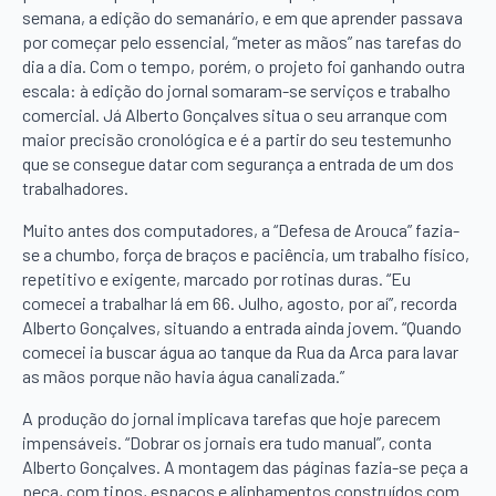
semana, a edição do semanário, e em que aprender passava
por começar pelo essencial, “meter as mãos” nas tarefas do
dia a dia. Com o tempo, porém, o projeto foi ganhando outra
escala: à edição do jornal somaram-se serviços e trabalho
comercial. Já Alberto Gonçalves situa o seu arranque com
maior precisão cronológica e é a partir do seu testemunho
que se consegue datar com segurança a entrada de um dos
trabalhadores.
Muito antes dos computadores, a “Defesa de Arouca” fazia-
se a chumbo, força de braços e paciência, um trabalho físico,
repetitivo e exigente, marcado por rotinas duras. “Eu
comecei a trabalhar lá em 66. Julho, agosto, por aí”, recorda
Alberto Gonçalves, situando a entrada ainda jovem. “Quando
comecei ia buscar água ao tanque da Rua da Arca para lavar
as mãos porque não havia água canalizada.”
A produção do jornal implicava tarefas que hoje parecem
impensáveis. “Dobrar os jornais era tudo manual”, conta
Alberto Gonçalves. A montagem das páginas fazia-se peça a
peça, com tipos, espaços e alinhamentos construídos com