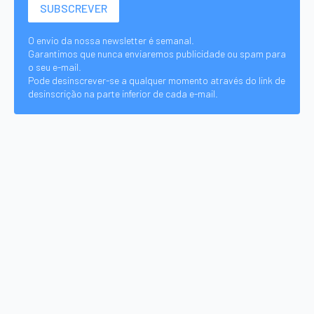
O envio da nossa newsletter é semanal.
Garantimos que nunca enviaremos publicidade ou spam para
o seu e-mail.
Pode desinscrever-se a qualquer momento através do link de
desinscrição na parte inferior de cada e-mail.