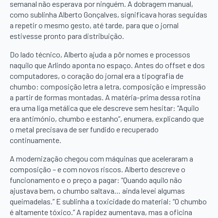
semanal não esperava por ninguém. A dobragem manual,
como sublinha Alberto Gonçalves, significava horas seguidas
a repetir o mesmo gesto, até tarde, para que o jornal
estivesse pronto para distribuição.
Do lado técnico, Alberto ajuda a pôr nomes e processos
naquilo que Arlindo aponta no espaço. Antes do offset e dos
computadores, o coração do jornal era a tipografia de
chumbo: composição letra a letra, composição e impressão
a partir de formas montadas. A matéria-prima dessa rotina
era uma liga metálica que ele descreve sem hesitar: “Aquilo
era antimónio, chumbo e estanho”, enumera, explicando que
o metal precisava de ser fundido e recuperado
continuamente.
A modernização chegou com máquinas que aceleraram a
composição – e com novos riscos. Alberto descreve o
funcionamento e o preço a pagar: “Quando aquilo não
ajustava bem, o chumbo saltava… ainda levei algumas
queimadelas.” E sublinha a toxicidade do material: “O chumbo
é altamente tóxico.” A rapidez aumentava, mas a oficina