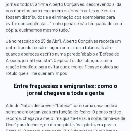
jornais todos”, afirma Alberto Gonçalves, descrevendo a ida
aos correios para recolherem os jornais antes que estes
fossem distribuídos e a eliminação dos exemplares para
evitar consequências. “Tenho pena de não ter guardado uma
cópia, queimamos mesmo tudo.”
Já no rescaldo do 25 de Abril, Alberto Gonçalves recorda um
outro tipo de tensão – agora com a rua a falar mais alto –
quando apareceu escrito numa parede “abaixo a ‘Defesa de
Arouca, jornal fascista’”. O episódio, diz, obrigou a uma
reação imediata para evitar que a marca ficasse colada ao
rótulo que ali lhe queriam impor.
Entre freguesias e emigrantes: como o
jornal chegava a toda a gente
Arlindo Matos descreve a “Defesa” como uma casa onde a
semana era organizada em função do fecho. O ponto crítico,
recorda, chegava a meio: “na quarta-feira, à noite, tinha-se de
ficar” para fechar e, no dia seguinte, “na quinta, era para o
Correio”. O arranque era cedo, “Às 6 da manhã, já subíamos