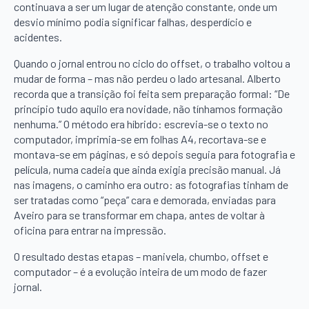
continuava a ser um lugar de atenção constante, onde um
desvio mínimo podia significar falhas, desperdício e
acidentes.
Quando o jornal entrou no ciclo do offset, o trabalho voltou a
mudar de forma – mas não perdeu o lado artesanal. Alberto
recorda que a transição foi feita sem preparação formal: “De
princípio tudo aquilo era novidade, não tínhamos formação
nenhuma.” O método era híbrido: escrevia-se o texto no
computador, imprimia-se em folhas A4, recortava-se e
montava-se em páginas, e só depois seguia para fotografia e
película, numa cadeia que ainda exigia precisão manual. Já
nas imagens, o caminho era outro: as fotografias tinham de
ser tratadas como “peça” cara e demorada, enviadas para
Aveiro para se transformar em chapa, antes de voltar à
oficina para entrar na impressão.
O resultado destas etapas – manivela, chumbo, offset e
computador – é a evolução inteira de um modo de fazer
jornal.