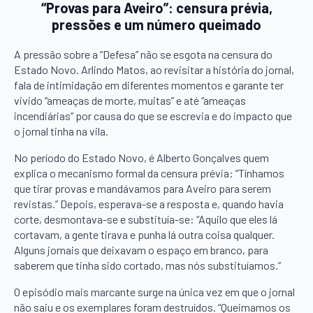
“Provas para Aveiro”: censura prévia,
pressões e um número queimado
A pressão sobre a “Defesa” não se esgota na censura do
Estado Novo. Arlindo Matos, ao revisitar a história do jornal,
fala de intimidação em diferentes momentos e garante ter
vivido “ameaças de morte, muitas” e até “ameaças
incendiárias” por causa do que se escrevia e do impacto que
o jornal tinha na vila.
No período do Estado Novo, é Alberto Gonçalves quem
explica o mecanismo formal da censura prévia: “Tínhamos
que tirar provas e mandávamos para Aveiro para serem
revistas.” Depois, esperava-se a resposta e, quando havia
corte, desmontava-se e substituía-se: “Aquilo que eles lá
cortavam, a gente tirava e punha lá outra coisa qualquer.
Alguns jornais que deixavam o espaço em branco, para
saberem que tinha sido cortado, mas nós substituíamos.”
O episódio mais marcante surge na única vez em que o jornal
não saiu e os exemplares foram destruídos. “Queimamos os