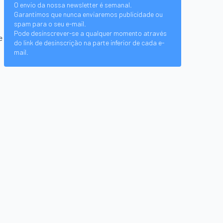
O envio da nossa newsletter é semanal.
Garantimos que nunca enviaremos publicidade ou
spam para o seu e-mail.
Pode desinscrever-se a qualquer momento através
e
do link de desinscrição na parte inferior de cada e-
mail.
.