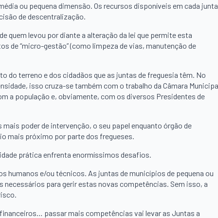
média ou pequena dimensão. Os recursos disponíveis em cada junta
cisão de descentralização.
e quem levou por diante a alteração da lei que permite esta
tos de “micro-gestão” (como limpeza de vias, manutenção de
o do terreno e dos cidadãos que as juntas de freguesia têm. No
nsidade, isso cruza-se também com o trabalho da Câmara Municipa
om a população e, obviamente, com os diversos Presidentes de
s mais poder de intervenção, o seu papel enquanto órgão de
io mais próximo por parte dos fregueses.
ilidade prática enfrenta enormíssimos desafios.
rsos humanos e/ou técnicos. As juntas de municípios de pequena ou
os necessários para gerir estas novas competências. Sem isso, a
isco.
financeiros… passar mais competências vai levar as Juntas a