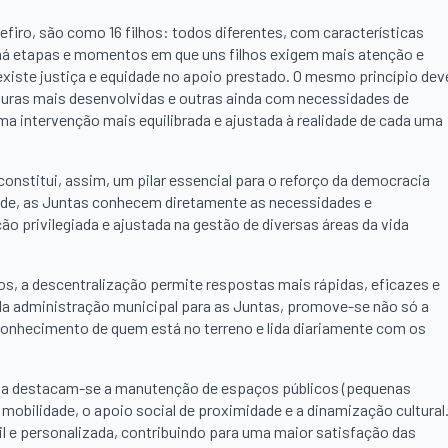
firo, são como 16 filhos: todos diferentes, com características
, há etapas e momentos em que uns filhos exigem mais atenção e
 existe justiça e equidade no apoio prestado. O mesmo princípio dev
turas mais desenvolvidas e outras ainda com necessidades de
a intervenção mais equilibrada e ajustada à realidade de cada uma
nstitui, assim, um pilar essencial para o reforço da democracia
idade, as Juntas conhecem diretamente as necessidades e
o privilegiada e ajustada na gestão de diversas áreas da vida
s, a descentralização permite respostas mais rápidas, eficazes e
e da administração municipal para as Juntas, promove-se não só a
onhecimento de quem está no terreno e lida diariamente com os
cia destacam-se a manutenção de espaços públicos (pequenas
obilidade, o apoio social de proximidade e a dinamização cultural
l e personalizada, contribuindo para uma maior satisfação das