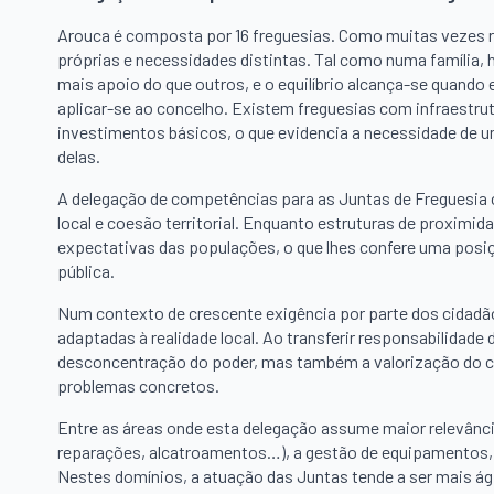
Arouca é composta por 16 freguesias. Como muitas vezes re
próprias e necessidades distintas. Tal como numa família
mais apoio do que outros, e o equilíbrio alcança-se quando
aplicar-se ao concelho. Existem freguesias com infraestru
investimentos básicos, o que evidencia a necessidade de um
delas.
A delegação de competências para as Juntas de Freguesia co
local e coesão territorial. Enquanto estruturas de proxim
expectativas das populações, o que lhes confere uma posiçã
pública.
Num contexto de crescente exigência por parte dos cidadão
adaptadas à realidade local. Ao transferir responsabilidad
desconcentração do poder, mas também a valorização do c
problemas concretos.
Entre as áreas onde esta delegação assume maior relevân
reparações, alcatroamentos…), a gestão de equipamentos, m
Nestes domínios, a atuação das Juntas tende a ser mais ági