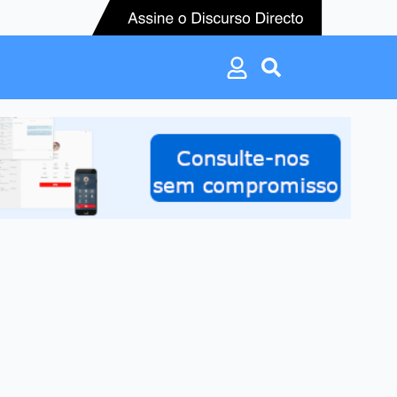
Search
for:
Search
for: