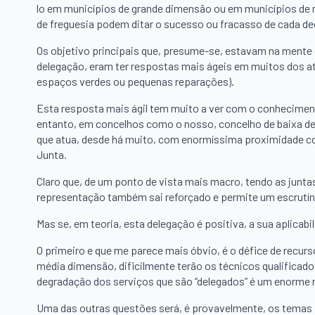
lo em municípios de grande dimensão ou em municípios de 
de freguesia podem ditar o sucesso ou fracasso de cada de
Os objetivo principais que, presume-se, estavam na mente d
delegação, eram ter respostas mais ágeis em muitos dos a
espaços verdes ou pequenas reparações).
Esta resposta mais ágil tem muito a ver com o conheciment
entanto, em concelhos como o nosso, concelho de baixa de
que atua, desde há muito, com enormíssima proximidade c
Junta.
Claro que, de um ponto de vista mais macro, tendo as junta
representação também sai reforçado e permite um escrutín
Mas se, em teoria, esta delegação é positiva, a sua aplicab
O primeiro e que me parece mais óbvio, é o défice de recu
média dimensão, dificilmente terão os técnicos qualificad
degradação dos serviços que são “delegados” é um enorme r
Uma das outras questões será, é provavelmente, os temas 