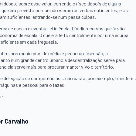
 debate sobre esse valor, correndo o risco depois de alguns
ue era previsto porque não vieram as verbas suficientes, e os
eram suficientes, entrando-se num passa culpas.
a de escala e eventual eficiência. Dividir recursos que já são
conomia de escala. O que era feito centralmente por uma equipa
neficiente em cada freguesia.
nobre, nos municípios de média e pequena dimensão, a
uanto num grande centro urbano a descentralização serve para
o ela serve mais para procurar manter vivo o território.
de delegação de competências… não basta, por exemplo, transferir 
máquinas e pessoal para o fazer.
e.
or Carvalho