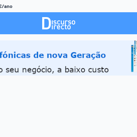
0€/ano