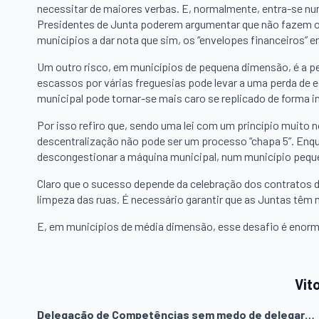
necessitar de maiores verbas. E, normalmente, entra-se num
Presidentes de Junta poderem argumentar que não fazem o q
municípios a dar nota que sim, os “envelopes financeiros” 
Um outro risco, em municípios de pequena dimensão, é a perc
escassos por várias freguesias pode levar a uma perda de e
municipal pode tornar-se mais caro se replicado de forma i
Por isso refiro que, sendo uma lei com um princípio muito 
descentralização não pode ser um processo “chapa 5”. Enq
descongestionar a máquina municipal, num município pequen
Claro que o sucesso depende da celebração dos contratos 
limpeza das ruas. É necessário garantir que as Juntas têm 
E, em municípios de média dimensão, esse desafio é enorm
Vit
Delegação de Competências sem medo de delegar…