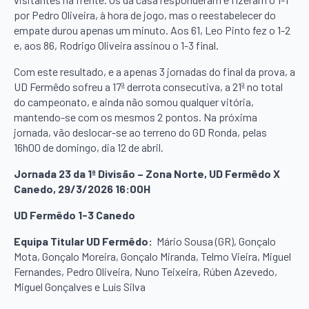
por Pedro Oliveira, à hora de jogo, mas o reestabelecer do
empate durou apenas um minuto. Aos 61, Leo Pinto fez o 1-2
e, aos 86, Rodrigo Oliveira assinou o 1-3 final.
Com este resultado, e a apenas 3 jornadas do final da prova, a
UD Fermêdo sofreu a 17ª derrota consecutiva, a 21ª no total
do campeonato, e ainda não somou qualquer vitória,
mantendo-se com os mesmos 2 pontos. Na próxima
jornada, vão deslocar-se ao terreno do GD Ronda, pelas
16h00 de domingo, dia 12 de abril.
Jornada 23 da 1ª Divisão – Zona Norte, UD Fermêdo X
Canedo, 29/3/2026 16:00H
UD Fermêdo 1-3 Canedo
Equipa Titular UD Fermêdo:
Mário Sousa (GR), Gonçalo
Mota, Gonçalo Moreira, Gonçalo Miranda, Telmo Vieira, Miguel
Fernandes, Pedro Oliveira, Nuno Teixeira, Rúben Azevedo,
Miguel Gonçalves e Luís Silva