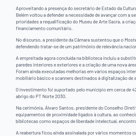
Aproveitando a presença do secretário de Estado da Cultur
Belém voltou a defender a necessidade de avançar com a s
prioridades a requalificação do Museu de Arte Sacra, a cria
financiamento comunitário.
No discurso, a presidente da Câmara sustentou que o Mostei
defendendo tratar-se de um património de relevância nacion
A empreitada agora concluída na biblioteca incluiu a substi
paredes interiores e exteriores e a criação de uma nova ár
Foram ainda executadas melhorias em vários espaços inter
mobiliário básico e scanners destinados à digitalização de a
O investimento foi suportado pelo município em cerca de 
abrigo do PT Norte 2030.
Na cerimónia, Álvaro Santos, presidente do Conselho Diret
equipamentos de proximidade ligados à cultura, ao conhecim
bibliotecas como espaços de liberdade intelectual, encontr
A reabertura ficou ainda assinalada por vários momentos cu