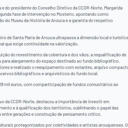
a e do presidente do Conselho Diretivo da CCDR-Norte, Margarida
egunda fase de intervenção no Mosteiro, apontando como
ção do Museu da História de Arouca e a garantia do respetivo
ro de Santa Maria de Arouca ultrapassa a dimensão local e turística
al que exige continuidade na valorização.
tuição do revestimento da cobertura e dos vãos, a requalificação de
ea para alargamento do espaço destinado ao fundo bibliográfico.
iores e realizado o reequipamento com estantes, arquivo compact
cervos bibliográficos e arquivísticos do fundo local.
428 mil euros, com comparticipação de fundos comunitários ao
ivo da CCDR-Norte, destacou a importância de investir em
ento e à qualificação dos territórios, sublinhando o papel das
o entre gerações e construção de pensamento crítico.
lturais protagonizados por coletividades e artistas arouquenses. O