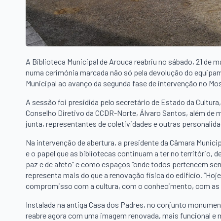
A Biblioteca Municipal de Arouca reabriu no sábado, 21 de 
numa cerimónia marcada não só pela devolução do equip
Municipal ao avanço da segunda fase de intervenção no Mos
A sessão foi presidida pelo secretário de Estado da Cultur
Conselho Diretivo da CCDR-Norte, Álvaro Santos, além de 
junta, representantes de coletividades e outras personalid
Na intervenção de abertura, a presidente da Câmara Munic
e o papel que as bibliotecas continuam a ter no território, d
paz e de afeto” e como espaços “onde todos pertencem sem d
representa mais do que a renovação física do edifício. “H
compromisso com a cultura, com o conhecimento, com as p
Instalada na antiga Casa dos Padres, no conjunto monumenta
reabre agora com uma imagem renovada, mais funcional e ma