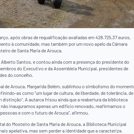
março, após obras de requalificação avaliadas em 428.725,37 euros,
amento à comunidade, mas também por um novo apelo da Câmara
teiro de Santa Maria de Arouca.
a, Alberto Santos, e contou ainda com a presença do presidente do
membros do Executivo e da Assembleia Municipal, presidentes de
ades do concelho.
ipal de Arouca, Margarida Belém, sublinhou o simbolismo do moment
efinindo-as como “um lugar de cultura, de liberdade, de tolerância, de
istinção”. A autarca frisou ainda que a reabertura da biblioteca
oje não inauguramos apenas um edifício renovado, reafirmamos o
essoas e com o futuro de Arouca”, afirmou.
l do Mosteiro de Santa Maria de Arouca, a Biblioteca Municipal
is apelativa, mas sem perder a identidade que a caracteriza.