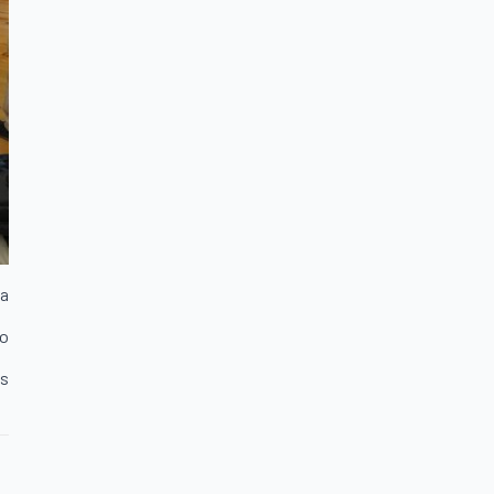
ca
ho
es