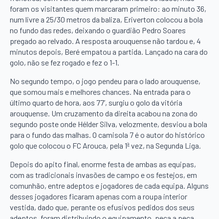
foram os visitantes quem marcaram primeiro: ao minuto 36,
num livre a 25/30 metros da baliza, Eriverton colocou a bola
no fundo das redes, deixando o guardião Pedro Soares
pregado ao relvado. A resposta arouquense não tardou e, 4
minutos depois, Beré empatou a partida. Lançado na cara do
golo, não se fez rogado e fez o 1-1.
No segundo tempo, o jogo pendeu para o lado arouquense,
que somou mais e melhores chances. Na entrada para o
último quarto de hora, aos 77’, surgiu o golo da vitória
arouquense. Um cruzamento da direita acabou na zona do
segundo poste onde Hélder Silva, velozmente, desviou a bola
para o fundo das malhas. O camisola 7 é o autor do histórico
golo que colocou o FC Arouca, pela 1ª vez, na Segunda Liga.
Depois do apito final, enorme festa de ambas as equipas,
com as tradicionais invasões de campo e os festejos, em
comunhão, entre adeptos e jogadores de cada equipa. Alguns
desses jogadores ficaram apenas com a roupa interior
vestida, dado que, perante os efusivos pedidos dos seus
adeptos, foram distribuindo o equipamento, peça a peça.