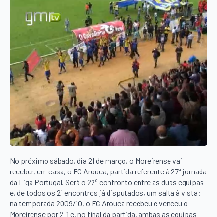
No próximo sábado, dia 21 de março, o Moreirense vai
receber, em casa, o FC Arouca, partida referente à 27ª jornada
da Liga Portugal. Será o 22º confronto entre as duas equipas
e, de todos os 21 encontros já disputados, um salta à vista:
na temporada 2009/10, o FC Arouca recebeu e venceu o
Moreirense por 2-1 e, no final da partida, ambas as equipas