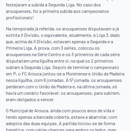
festejaram a subida à Segunda Liga. No caso dos
arouquenses, foi a primeira subida aos campeonatos
profissionais!
Na temporada já referida, os arouquenses disputavam a já
extinta II Divisão, o equivalente, atualmente, à Liga 3, dado
que, acima da II Divisão, estavam apenas a Segunda e a
Primeira Liga. A prova, com 3 séries, colocou os
arouquenses na Série Centro e os 3 primeiros de cada série
disputariam uma liguilha entre si, na qual os 2 primeiros
subiam à Segunda Liga. Depois de terminar o campeonato
em 1º, o FC Arouca juntou-se a Moreirense e União da Madeira
nessa liguilha, com 6 jornadas. À 5ª jornada, os arouquenses
perderam com o União da Madeira e, na última jornada, só
havia um cenário favorável: os arouquenses, para subirem,
eram obrigados a vencer.
O Municipal de Arouca, ainda com poucos anos de vida e
tendo apenas a bancada coberta, estava a abarrotar, com
adeptos das duas equipas. A partida iniciou-se de forma
frenética, com várias chances para ambos os lados, mas