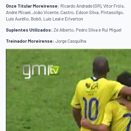
Onze Titular Moreirense
: Ricardo Andrade (GR), Vítor Fróis,
André Micael, João Vicente, Castro, Edson Silva, Pintassilgo,
Luís Aurélio, Bobô, Luís Leal e Eriverton
Suplentes Utilizados:
Zé Alberto, Pedro Silva e Rui Miguel
Treinador Moreirense:
Jorge Casquilha