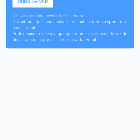
O envio da nossa newsletter é semanal.
Garantimos que nunca enviaremos publicidade ou spam para
o seu e-mail.
Pode desinscrever-se a qualquer momento através do link de
desinscrição na parte inferior de cada e-mail.