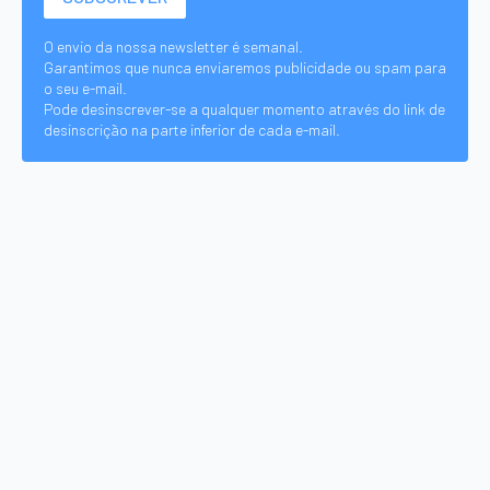
O envio da nossa newsletter é semanal.
Garantimos que nunca enviaremos publicidade ou spam para
o seu e-mail.
Pode desinscrever-se a qualquer momento através do link de
desinscrição na parte inferior de cada e-mail.