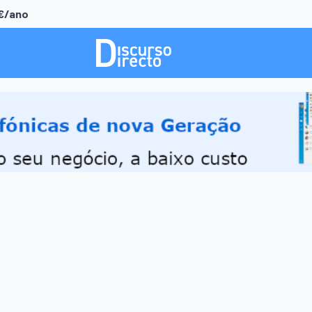
0€/ano