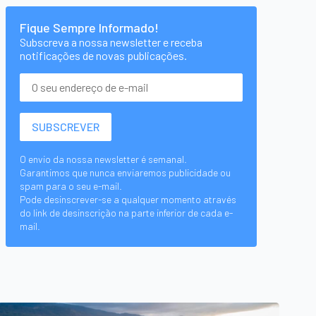
Fique Sempre Informado!
Subscreva a nossa newsletter e receba
notificações de novas publicações.
O envio da nossa newsletter é semanal.
Garantimos que nunca enviaremos publicidade ou
spam para o seu e-mail.
Pode desinscrever-se a qualquer momento através
do link de desinscrição na parte inferior de cada e-
mail.