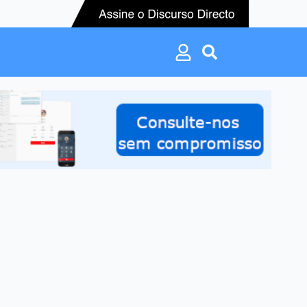
Search
for:
Search
for: