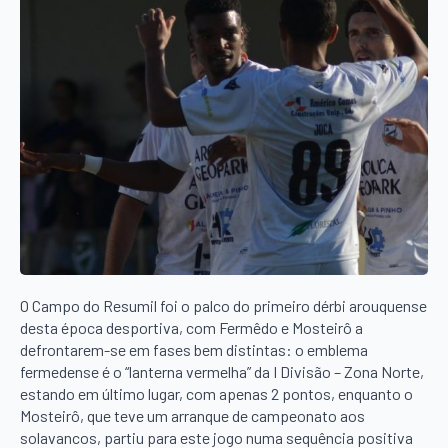
O Campo do Resumil foi o palco do primeiro dérbi arouquense
desta época desportiva, com Fermêdo e Mosteirô a
defrontarem-se em fases bem distintas: o emblema
fermedense é o “lanterna vermelha” da I Divisão – Zona Norte,
estando em último lugar, com apenas 2 pontos, enquanto o
Mosteirô, que teve um arranque de campeonato aos
solavancos, partiu para este jogo numa sequência positiva