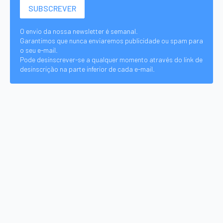
O envio da nossa newsletter é semanal.
Garantimos que nunca enviaremos publicidade ou spam para
o seu e-mail.
Pode desinscrever-se a qualquer momento através do link de
desinscrição na parte inferior de cada e-mail.