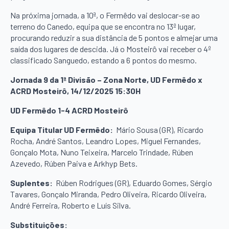
Na próxima jornada, a 10ª, o Fermêdo vai deslocar-se ao
terreno do Canedo, equipa que se encontra no 13º lugar,
procurando reduzir a sua distância de 5 pontos e almejar uma
saída dos lugares de descida. Já o Mosteirô vai receber o 4º
classificado Sanguedo, estando a 6 pontos do mesmo.
Jornada 9 da 1ª Divisão – Zona Norte, UD Fermêdo x
ACRD Mosteirô, 14/12/2025 15:30H
UD Fermêdo 1-4 ACRD Mosteirô
Equipa Titular UD Fermêdo:
Mário Sousa (GR), Ricardo
Rocha, André Santos, Leandro Lopes, Miguel Fernandes,
Gonçalo Mota, Nuno Teixeira, Marcelo Trindade, Rúben
Azevedo, Rúben Paiva e Arkhyp Bets.
Suplentes:
Rúben Rodrigues (GR), Eduardo Gomes, Sérgio
Tavares, Gonçalo Miranda, Pedro Oliveira, Ricardo Oliveira,
André Ferreira, Roberto e Luís Silva.
Substituições: