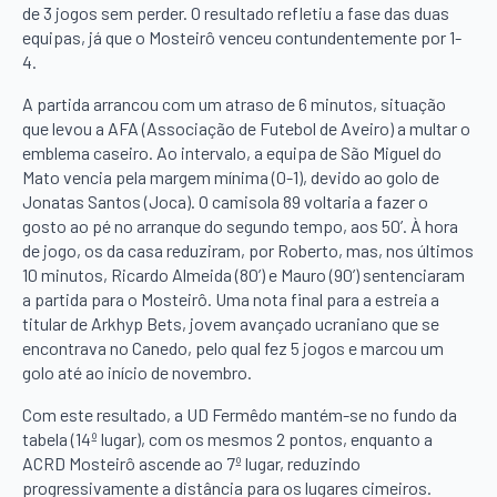
de 3 jogos sem perder. O resultado refletiu a fase das duas
equipas, já que o Mosteirô venceu contundentemente por 1-
4.
A partida arrancou com um atraso de 6 minutos, situação
que levou a AFA (Associação de Futebol de Aveiro) a multar o
emblema caseiro. Ao intervalo, a equipa de São Miguel do
Mato vencia pela margem mínima (0-1), devido ao golo de
Jonatas Santos (Joca). O camisola 89 voltaria a fazer o
gosto ao pé no arranque do segundo tempo, aos 50’. À hora
de jogo, os da casa reduziram, por Roberto, mas, nos últimos
10 minutos, Ricardo Almeida (80’) e Mauro (90’) sentenciaram
a partida para o Mosteirô. Uma nota final para a estreia a
titular de Arkhyp Bets, jovem avançado ucraniano que se
encontrava no Canedo, pelo qual fez 5 jogos e marcou um
golo até ao início de novembro.
Com este resultado, a UD Fermêdo mantém-se no fundo da
tabela (14º lugar), com os mesmos 2 pontos, enquanto a
ACRD Mosteirô ascende ao 7º lugar, reduzindo
progressivamente a distância para os lugares cimeiros.