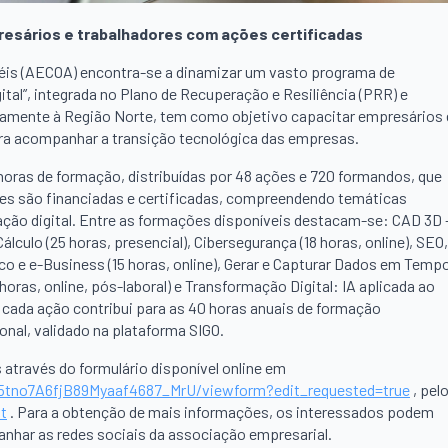
resários e trabalhadores com ações certificadas
éis (AECOA) encontra-se a dinamizar um vasto programa de
al”, integrada no Plano de Recuperação e Resiliência (PRR) e
ivamente à Região Norte, tem como objetivo capacitar empresários 
ra acompanhar a transição tecnológica das empresas.
oras de formação, distribuídas por 48 ações e 720 formandos, que
ões são financiadas e certificadas, compreendendo temáticas
ação digital. Entre as formações disponíveis destacam-se: CAD 3D 
álculo (25 horas, presencial), Cibersegurança (18 horas, online), SEO,
ico e e-Business (15 horas, online), Gerar e Capturar Dados em Temp
 horas, online, pós-laboral) e Transformação Digital: IA aplicada ao
que cada ação contribui para as 40 horas anuais de formação
onal, validado na plataforma SIGO.
através do formulário disponível online em
5tno7A6fjB89Myaaf4687_MrU/viewform?edit_requested=true
, pel
t
. Para a obtenção de mais informações, os interessados podem
nhar as redes sociais da associação empresarial.