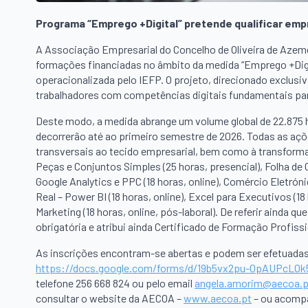
Programa “Emprego +Digital” pretende qualificar emp
A Associação Empresarial do Concelho de Oliveira de Azem
formações financiadas no âmbito da medida “Emprego +Digit
operacionalizada pelo IEFP. O projeto, direcionado exclus
trabalhadores com competências digitais fundamentais pa
Deste modo, a medida abrange um volume global de 22.875 h
decorrerão até ao primeiro semestre de 2026. Todas as aç
transversais ao tecido empresarial, bem como à transform
Peças e Conjuntos Simples (25 horas, presencial), Folha de C
Google Analytics e PPC (18 horas, online), Comércio Eletrón
Real – Power BI (18 horas, online), Excel para Executivos (18
Marketing (18 horas, online, pós-laboral). De referir ainda 
obrigatória e atribui ainda Certificado de Formação Profissi
As inscrições encontram-se abertas e podem ser efetuadas 
https://docs.google.com/forms/d/19b5vx2pu-0pAUPcLOk
telefone 256 668 824 ou pelo email
angela.amorim@aecoa.p
consultar o website da AECOA –
www.aecoa.pt
– ou acompa