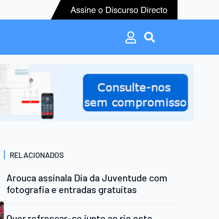
Search
for:
Search
for:
RELACIONADOS
Arouca assinala Dia da Juventude com
fotografia e entradas gratuitas
Quer refrescar-se junto ao rio este