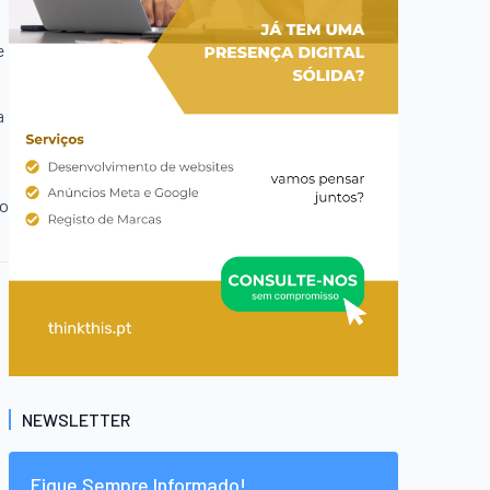
s
e
a
ro
NEWSLETTER
Fique Sempre Informado!