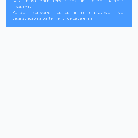
Garantimos que nunca enviaremos publicidade ou spam para
o seu e-mail.
Pode desinscrever-se a qualquer momento através do link de
desinscrição na parte inferior de cada e-mail.