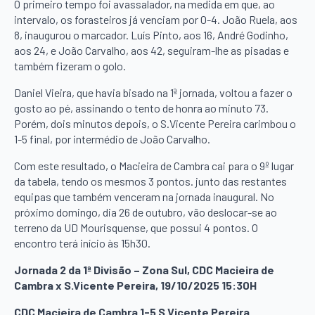
O primeiro tempo foi avassalador, na medida em que, ao
intervalo, os forasteiros já venciam por 0-4. João Ruela, aos
8, inaugurou o marcador. Luís Pinto, aos 16, André Godinho,
aos 24, e João Carvalho, aos 42, seguiram-lhe as pisadas e
também fizeram o golo.
Daniel Vieira, que havia bisado na 1ª jornada, voltou a fazer o
gosto ao pé, assinando o tento de honra ao minuto 73.
Porém, dois minutos depois, o S.Vicente Pereira carimbou o
1-5 final, por intermédio de João Carvalho.
Com este resultado, o Macieira de Cambra cai para o 9º lugar
da tabela, tendo os mesmos 3 pontos. junto das restantes
equipas que também venceram na jornada inaugural. No
próximo domingo, dia 26 de outubro, vão deslocar-se ao
terreno da UD Mourisquense, que possui 4 pontos. O
encontro terá início às 15h30.
Jornada 2 da 1ª Divisão – Zona Sul, CDC Macieira de
Cambra x S.Vicente Pereira, 19/10/2025 15:30H
CDC Macieira de Cambra 1-5 S.Vicente Pereira