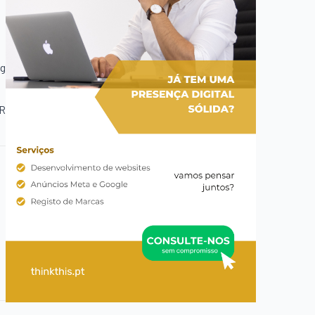
ng
.R