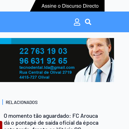
Search
for:
Search
for:
RELACIONADOS
O momento tão aguardado: FC Arouca
dá o pontapé de saída oficial da época