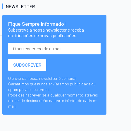
NEWSLETTER
Fique Sempre Informado!
Subscreva a nossa newsletter e receba
notificações de novas publicações.
O envio da nossa newsletter é semanal.
Garantimos que nunca enviaremos publicidade ou
spam para o seu e-mail.
Pode desinscrever-se a qualquer momento através
do link de desinscrição na parte inferior de cada e-
mail.