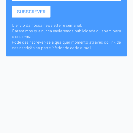
O envio da nossa newsletter é semanal.
Garantimos que nunca enviaremos publicidade ou spam para
o seu e-mail.
Pode desinscrever-se a qualquer momento através do link de
desinscrição na parte inferior de cada e-mail.