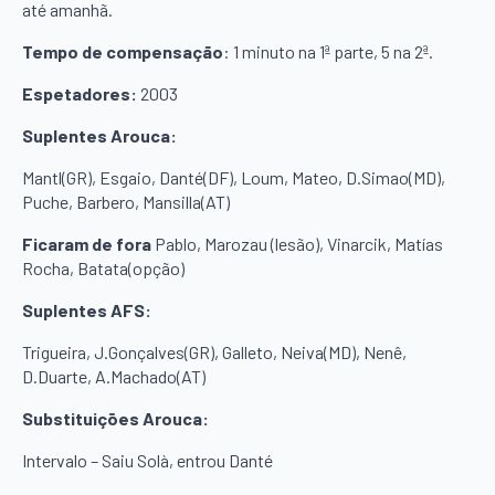
até amanhã.
Tempo de compensação
: 1 minuto na 1ª parte, 5 na 2ª.
Espetadores:
2003
Suplentes Arouca:
Mantl(GR), Esgaio, Danté(DF), Loum, Mateo, D.Simao(MD),
Puche, Barbero, Mansilla(AT)
Ficaram de fora
Pablo, Marozau (lesão), Vinarcik, Matías
Rocha, Batata(opção)
Suplentes AFS:
Trigueira, J.Gonçalves(GR), Galleto, Neiva(MD), Nenê,
D.Duarte, A.Machado(AT)
Substituições Arouca:
Intervalo – Saiu Solà, entrou Danté