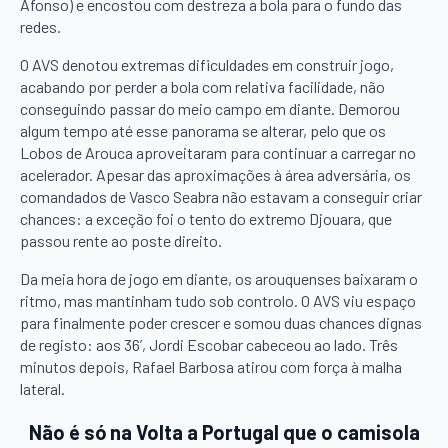
Afonso) e encostou com destreza a bola para o fundo das
redes.
O AVS denotou extremas dificuldades em construir jogo,
acabando por perder a bola com relativa facilidade, não
conseguindo passar do meio campo em diante. Demorou
algum tempo até esse panorama se alterar, pelo que os
Lobos de Arouca aproveitaram para continuar a carregar no
acelerador. Apesar das aproximações à área adversária, os
comandados de Vasco Seabra não estavam a conseguir criar
chances: a exceção foi o tento do extremo Djouara, que
passou rente ao poste direito.
Da meia hora de jogo em diante, os arouquenses baixaram o
ritmo, mas mantinham tudo sob controlo. O AVS viu espaço
para finalmente poder crescer e somou duas chances dignas
de registo: aos 36’, Jordi Escobar cabeceou ao lado. Três
minutos depois, Rafael Barbosa atirou com força à malha
lateral.
Não é só na Volta a Portugal que o camisola