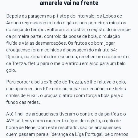
amarela vai na frente
Depois da paragem na pit stop do intervalo, os Lobos de
Arouca regressaram a todo o gás e, nos primeiros minutos
do segundo tempo, voltaram a mostrar o registo do arranque
da primeira parte: controlo da posse de bola, circulação
fluída e várias desmarcações. Os frutos do bom jogar
arouquense foram colhidos à passagem do minuto 54:
Djouara, na zona interior-esquerda, recebeu um cruzamento
de Trezza, fletiu para o meio e atirou em arco para um belo
golo.
Para coroar a bela exibição de Trezza, só lhe faltava o golo,
que apareceu aos 61’ e com pujança: na sequência de belos
dribles de Fukui, o uruguaio atirou com força a bola para o
fundo das redes.
Até final, os arouquenses tiveram o controlo da partida e o
AVS só teve, como momento digno de registo, o golo de
honra de Nenê. Com este resultado, são os arouquenses
quem passam para a liderança da Liga Portugal, pelo menos