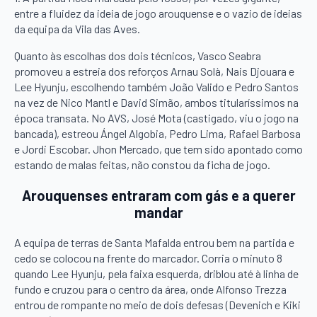
entre a fluidez da ideia de jogo arouquense e o vazio de ideias
da equipa da Vila das Aves.
Quanto às escolhas dos dois técnicos, Vasco Seabra
promoveu a estreia dos reforços Arnau Solà, Nais Djouara e
Lee Hyunju, escolhendo também João Valido e Pedro Santos
na vez de Nico Mantl e David Simão, ambos titularíssimos na
época transata. No AVS, José Mota (castigado, viu o jogo na
bancada), estreou Ángel Algobia, Pedro Lima, Rafael Barbosa
e Jordi Escobar. Jhon Mercado, que tem sido apontado como
estando de malas feitas, não constou da ficha de jogo.
Arouquenses entraram com gás e a querer
mandar
A equipa de terras de Santa Mafalda entrou bem na partida e
cedo se colocou na frente do marcador. Corria o minuto 8
quando Lee Hyunju, pela faixa esquerda, driblou até à linha de
fundo e cruzou para o centro da área, onde Alfonso Trezza
entrou de rompante no meio de dois defesas (Devenich e Kiki