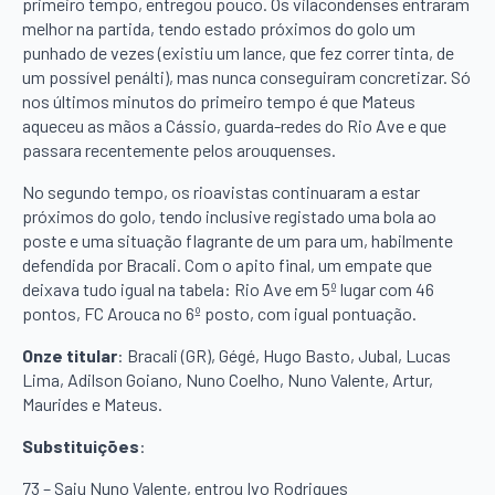
primeiro tempo, entregou pouco. Os vilacondenses entraram
melhor na partida, tendo estado próximos do golo um
punhado de vezes (existiu um lance, que fez correr tinta, de
um possível penálti), mas nunca conseguiram concretizar. Só
nos últimos minutos do primeiro tempo é que Mateus
aqueceu as mãos a Cássio, guarda-redes do Rio Ave e que
passara recentemente pelos arouquenses.
No segundo tempo, os rioavistas continuaram a estar
próximos do golo, tendo inclusive registado uma bola ao
poste e uma situação flagrante de um para um, habilmente
defendida por Bracali. Com o apito final, um empate que
deixava tudo igual na tabela: Rio Ave em 5º lugar com 46
pontos, FC Arouca no 6º posto, com igual pontuação.
Onze titular
: Bracali (GR), Gégé, Hugo Basto, Jubal, Lucas
Lima, Adilson Goiano, Nuno Coelho, Nuno Valente, Artur,
Maurides e Mateus.
Substituições
:
73 – Saiu Nuno Valente, entrou Ivo Rodrigues