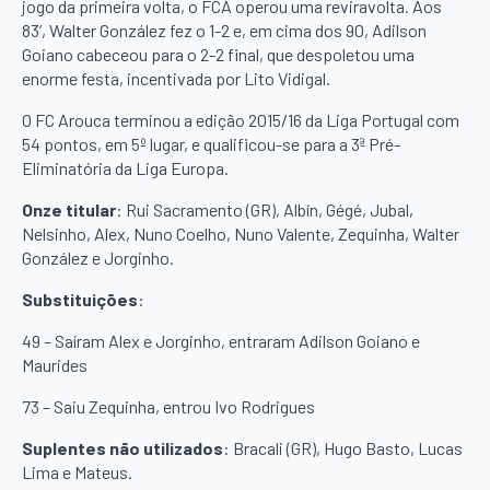
jogo da primeira volta, o FCA operou uma reviravolta. Aos
83’, Walter González fez o 1-2 e, em cima dos 90, Adilson
Goiano cabeceou para o 2-2 final, que despoletou uma
enorme festa, incentivada por Lito Vidigal.
O FC Arouca terminou a edição 2015/16 da Liga Portugal com
54 pontos, em 5º lugar, e qualificou-se para a 3ª Pré-
Eliminatória da Liga Europa.
Onze titular
: Rui Sacramento (GR), Albín, Gégé, Jubal,
Nelsinho, Alex, Nuno Coelho, Nuno Valente, Zequinha, Walter
González e Jorginho.
Substituições
:
49 – Saíram Alex e Jorginho, entraram Adilson Goiano e
Maurides
73 – Saiu Zequinha, entrou Ivo Rodrigues
Suplentes não utilizados
: Bracali (GR), Hugo Basto, Lucas
Lima e Mateus.