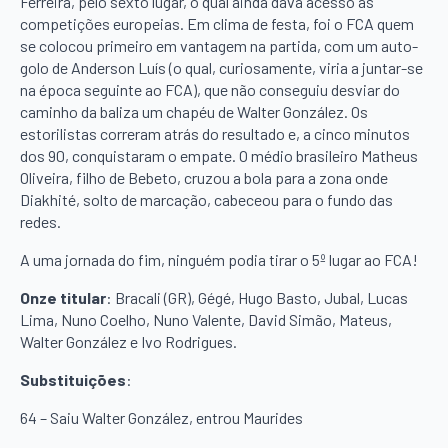
Ferreira, pelo sexto lugar, o qual ainda dava acesso às
competições europeias. Em clima de festa, foi o FCA quem
se colocou primeiro em vantagem na partida, com um auto-
golo de Anderson Luís (o qual, curiosamente, viria a juntar-se
na época seguinte ao FCA), que não conseguiu desviar do
caminho da baliza um chapéu de Walter González. Os
estorilistas correram atrás do resultado e, a cinco minutos
dos 90, conquistaram o empate. O médio brasileiro Matheus
Oliveira, filho de Bebeto, cruzou a bola para a zona onde
Diakhité, solto de marcação, cabeceou para o fundo das
redes.
A uma jornada do fim, ninguém podia tirar o 5º lugar ao FCA!
Onze titular
: Bracali (GR), Gégé, Hugo Basto, Jubal, Lucas
Lima, Nuno Coelho, Nuno Valente, David Simão, Mateus,
Walter González e Ivo Rodrigues.
Substituições
:
64 – Saiu Walter González, entrou Maurides