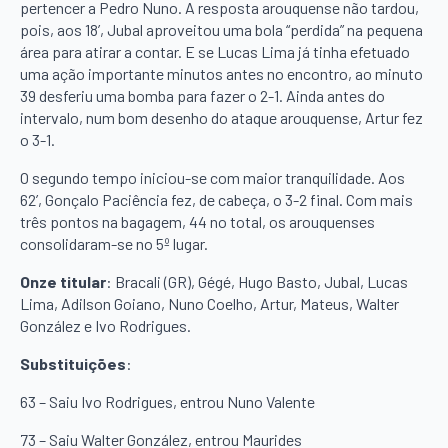
pertencer a Pedro Nuno. A resposta arouquense não tardou,
pois, aos 18’, Jubal aproveitou uma bola “perdida” na pequena
área para atirar a contar. E se Lucas Lima já tinha efetuado
uma ação importante minutos antes no encontro, ao minuto
39 desferiu uma bomba para fazer o 2-1. Ainda antes do
intervalo, num bom desenho do ataque arouquense, Artur fez
o 3-1.
O segundo tempo iniciou-se com maior tranquilidade. Aos
62’, Gonçalo Paciência fez, de cabeça, o 3-2 final. Com mais
três pontos na bagagem, 44 no total, os arouquenses
consolidaram-se no 5º lugar.
Onze titular
: Bracali (GR), Gégé, Hugo Basto, Jubal, Lucas
Lima, Adilson Goiano, Nuno Coelho, Artur, Mateus, Walter
González e Ivo Rodrigues.
Substituições
:
63 – Saiu Ivo Rodrigues, entrou Nuno Valente
73 – Saiu Walter González, entrou Maurides