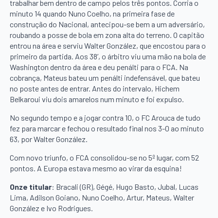
trabalhar bem dentro de campo pelos três pontos. Corria o
minuto 14 quando Nuno Coelho, na primeira fase de
construção do Nacional, antecipou-se bem a um adversário,
roubando a posse de bola em zona alta do terreno. O capitão
entrou na área e serviu Walter González, que encostou para o
primeiro da partida. Aos 38’, o árbitro viu uma mão na bola de
Washington dentro da área e deu penálti para o FCA. Na
cobrança, Mateus bateu um penálti indefensável, que bateu
no poste antes de entrar. Antes do intervalo, Hichem
Belkaroui viu dois amarelos num minuto e foi expulso.
No segundo tempo e a jogar contra 10, o FC Arouca de tudo
fez para marcar e fechou o resultado final nos 3-0 ao minuto
63, por Walter González.
Com novo triunfo, o FCA consolidou-se no 5º lugar, com 52
pontos. A Europa estava mesmo ao virar da esquina!
Onze titular
: Bracali (GR), Gégé, Hugo Basto, Jubal, Lucas
Lima, Adilson Goiano, Nuno Coelho, Artur, Mateus, Walter
González e Ivo Rodrigues.