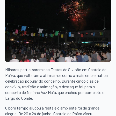
Milhares participaram nas Festas de S. João em Castelo de
Paiva, que voltaram a afirmar-se como a mais emblemática
celebração popular do concelho. Durante cinco dias de
convívio, tradição e animação, o destaque foi para o
concerto de Nininho Vaz Maia, que encheu por completo o
Largo do Conde.
O bom tempo ajudou à festa e o ambiente foi de grande
alegria. De 20 a 24 de junho, Castelo de Paiva viveu