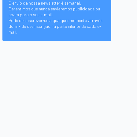
O envio da nossa newsletter é semanal.
Garantimos que nunca enviaremos publicidade ou
spam para o seu e-mail.
Pode desinscrever-se a qualquer momento através
do link de desinscrição na parte inferior de cada e-
mail.