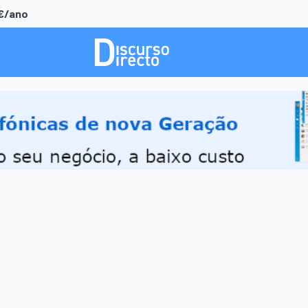
0€/ano