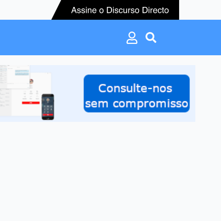
Search
for:
Search
for: