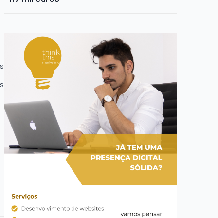
es
es