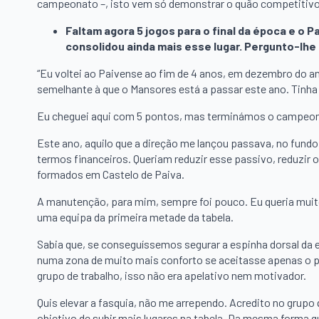
campeonato –, isto vem só demonstrar o quão competitivos
Faltam agora 5 jogos para o final da época e o P
consolidou ainda mais esse lugar. Pergunto-lhe
“Eu voltei ao Paivense ao fim de 4 anos, em dezembro do 
semelhante à que o Mansores está a passar este ano. Tinh
Eu cheguei aqui com 5 pontos, mas terminámos o campeona
Este ano, aquilo que a direção me lançou passava, no fundo,
termos financeiros. Queriam reduzir esse passivo, reduzir 
formados em Castelo de Paiva.
A manutenção, para mim, sempre foi pouco. Eu queria muit
uma equipa da primeira metade da tabela.
Sabia que, se conseguíssemos segurar a espinha dorsal da eq
numa zona de muito mais conforto se aceitasse apenas o pe
grupo de trabalho, isso não era apelativo nem motivador.
Quis elevar a fasquia, não me arrependo. Acredito no grupo
objetivo de subir mais lugares na tabela. Da mesma forma q