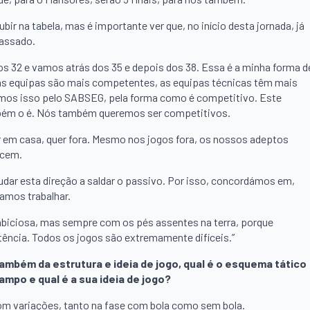
ir na tabela, mas é importante ver que, no início desta jornada, já
assado.
 32 e vamos atrás dos 35 e depois dos 38. Essa é a minha forma d
, as equipas são mais competentes, as equipas técnicas têm mais
emos isso pelo SABSEG, pela forma como é competitivo. Este
ambém o é. Nós também queremos ser competitivos.
r em casa, quer fora. Mesmo nos jogos fora, os nossos adeptos
ecem.
judar esta direção a saldar o passivo. Por isso, concordámos em,
amos trabalhar.
biciosa, mas sempre com os pés assentes na terra, porque
ência. Todos os jogos são extremamente difíceis.”
ambém da estrutura e ideia de jogo, qual é o esquema tático
po e qual é a sua ideia de jogo?
om variações, tanto na fase com bola como sem bola.