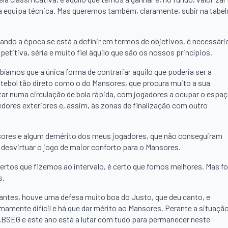
da equipa técnica. Mas queremos também, claramente, subir na tabel
quando a época se está a definir em termos de objetivos, é necessári
titiva, séria e muito fiel àquilo que são os nossos princípios.
bíamos que a única forma de contrariar aquilo que poderia ser a
utebol tão direto como o do Mansores, que procura muito a sua
ostar numa circulação de bola rápida, com jogadores a ocupar o espa
edores exteriores e, assim, às zonas de finalização com outro
sores e algum demérito dos meus jogadores, que não conseguiram
desvirtuar o jogo de maior conforto para o Mansores.
rtos que fizemos ao intervalo, é certo que fomos melhores. Mas fo
s.
 antes, houve uma defesa muito boa do Justo, que deu canto, e
emamente difícil e há que dar mérito ao Mansores. Perante a situaçã
BSEG e este ano está a lutar com tudo para permanecer neste