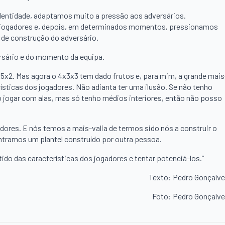
identidade, adaptamos muito a pressão aos adversários.
 jogadores e, depois, em determinados momentos, pressionamos
 de construção do adversário.
rsário e do momento da equipa.
2. Mas agora o 4x3x3 tem dado frutos e, para mim, a grande mais
erísticas dos jogadores. Não adianta ter uma ilusão. Se não tenho
o jogar com alas, mas só tenho médios interiores, então não posso
dores. E nós temos a mais-valia de termos sido nós a construir o
ntramos um plantel construído por outra pessoa.
ido das características dos jogadores e tentar potenciá-los.”
Texto: Pedro Gonçalv
Foto: Pedro Gonçalv