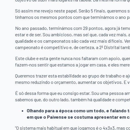
Só assim me revejo neste papel. Serão 5 finais, queremos sub
tínhamos os mesmos pontos com que terminámos o ano p
No ano passado, terminámos com 29 pontos, agora já temos
estar e de ser. Sou ambicioso, mas sei que, cada vez mais
qualidade e os campeonatos são cada vez mais difíceis. V
campeonato é competitivo e, de certeza, a 2ª Distrital t
Este clube e esta gente nunca nos faltaram com apoio, que
fazem-nos sentir que estamos a jogar em casa, e eles mer
Queremos trazer esta estabilidade ao grupo de trabalho e a
mesmo reduzindo o orçamento, aumentar os objetivos. E v
É só dessa forma que eu consigo estar. Sou uma pessoa am
sabemos que, do outro lado, também há qualidade e compet
Olhando para a época como um todo, e falando t
em que o Paivense se costuma apresentar em cam
“O sistema mais habitual em que jogamos é o 4x3x3, mas c