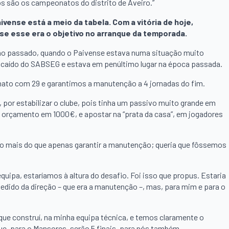
 são os campeonatos do distrito de Aveiro.”
aivense está a meio da tabela. Com a vitória de hoje,
 se esse era o objetivo no arranque da temporada.
ano passado, quando o Paivense estava numa situação muito
a caído do SABSEG e estava em penúltimo lugar na época passada.
to com 29 e garantimos a manutenção a 4 jornadas do fim.
 por estabilizar o clube, pois tinha um passivo muito grande em
o orçamento em 1000€, e apostar na “prata da casa”, em jogadores
o mais do que apenas garantir a manutenção; queria que fôssemos
uipa, estaríamos à altura do desafio. Foi isso que propus. Estaria
dido da direção – que era a manutenção –, mas, para mim e para o
 que construí, na minha equipa técnica, e temos claramente o
ue, para o Mansores, serão 5 finais, para nós também.