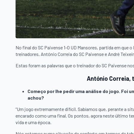
No final do SC Paivense 1-0 UD Mansores, partida em que 
treinadores, António Correia do SC Paivense e André Teixei
Estas foram as palavras que o treinador do SC Paivense no
António Correia, 
Começo por lhe pedir uma análise do jogo. Foi um 
achou?
“Um jogo extremamente difícil. Sabíamos que, perante a situ
encarado como uma final. Os pontos, agora neste último t
vida e uma época.
Nós estamos numa situação de conforto em termos de tabela 