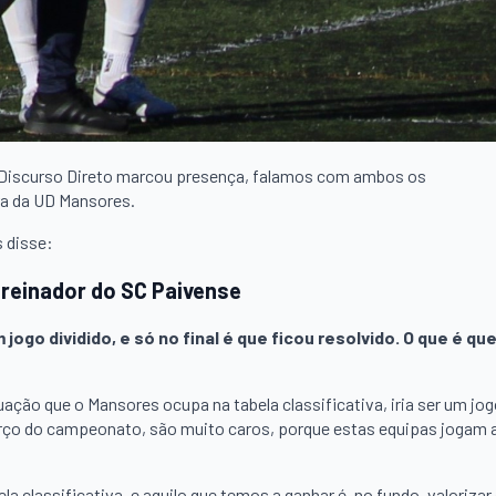
o Discurso Direto marcou presença, falamos com ambos os
ra da UD Mansores.
s disse:
treinador do SC Paivense
jogo dividido, e só no final é que ficou resolvido. O que é qu
ação que o Mansores ocupa na tabela classificativa, iria ser um jo
erço do campeonato, são muito caros, porque estas equipas jogam 
classificativa, e aquilo que temos a ganhar é, no fundo, valorizar