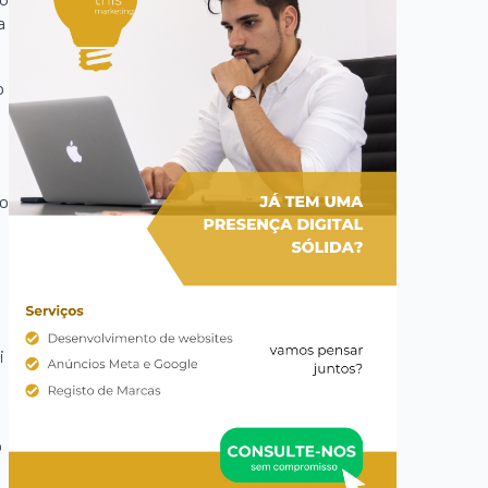
a
o
ço
i
o