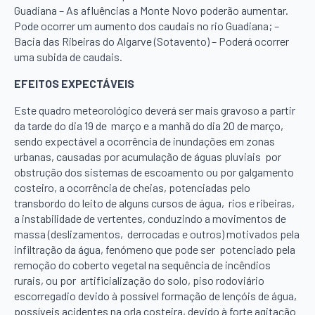
Guadiana – As afluências a Monte Novo poderão aumentar.
Pode ocorrer um aumento dos caudais no rio Guadiana; –
Bacia das Ribeiras do Algarve (Sotavento) – Poderá ocorrer
uma subida de caudais.
EFEITOS EXPECTÁVEIS
Este quadro meteorológico deverá ser mais gravoso a partir
da tarde do dia 19 de março e a manhã do dia 20 de março,
sendo expectável a ocorrência de inundações em zonas
urbanas, causadas por acumulação de águas pluviais por
obstrução dos sistemas de escoamento ou por galgamento
costeiro, a ocorrência de cheias, potenciadas pelo
transbordo do leito de alguns cursos de água, rios e ribeiras,
a instabilidade de vertentes, conduzindo a movimentos de
massa (deslizamentos, derrocadas e outros) motivados pela
infiltração da água, fenómeno que pode ser potenciado pela
remoção do coberto vegetal na sequência de incêndios
rurais, ou por artificialização do solo, piso rodoviário
escorregadio devido à possível formação de lençóis de água,
possíveis acidentes na orla costeira, devido à forte agitação