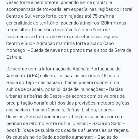
vezes forte e persistente, podendo ser de granizo e
acompanhada de trovoada, em especial nas regiões do litoral
Centro e Sul, vento forte, com rajadas até 75km/h na
generalidade do território, podendo atingir os 120km/h nas
terras altas. Condições favoráveis à ocorrência de
fenómenos extremos de vento, sobretudo nas regiões
Centro e Sul; – Agitação marítima forte a sul do Cabo
Mondego; – Queda de neve nos pontos mais altos da Serra da
Estrela.
De acordo com a informação da Agência Portuguesa do
Ambiente (APA) salienta-se para as próximas 48 horas: –
Bacia do Tejo – nas bacias urbanas poderá ocorrer uma
subida de caudais, possibilidade de inundações; – Bacias
urbanas e ribeiras do Oeste – de acordo com os valores de
precipitação horária obtidos das previsões meteorológicas,
nas bacias urbanas (Cascais, Oeiras, Lisboa, Loures,
Odivelas, Setúbal) poderão ser atingidos caudais com um
período de retorno entre os 5 e 10 anos; – Bacia do Sado –
possibilidade de subida dos caudais afluentes às barragens.
Os caudais no rio Sado poderão aumentar; – Bacias do