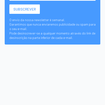
O envio da nossa newsletter é semanal.
Garantimos que nunca enviaremos publicidade ou spam para
o seu e-mail.
Pode desinscrever-se a qualquer momento através do link de
desinscrição na parte inferior de cada e-mail.