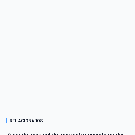
RELACIONADOS
A saúde invisível do imigrante: quando mudar