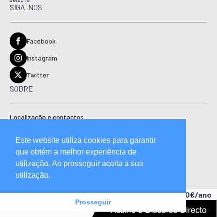
SIGA-NOS
Facebook
Instagram
Twitter
SOBRE
Localização e contactos
Estatuto editorial
Este website utiliza cookies para garantir
Ficha técnica
que obtém a melhor experiência de
Manual de boas práticas editoriais e código de conduta
utilização. Ao prosseguir aceita a sua
utilização.
Descubra as vantagens de ser assinante.
A partir de 15,90€/ano
Prosseguir