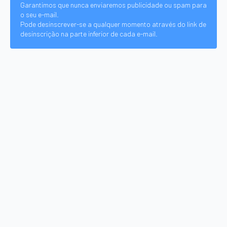
Garantimos que nunca enviaremos publicidade ou spam para
o seu e-mail.
Pode desinscrever-se a qualquer momento através do link de
desinscrição na parte inferior de cada e-mail.