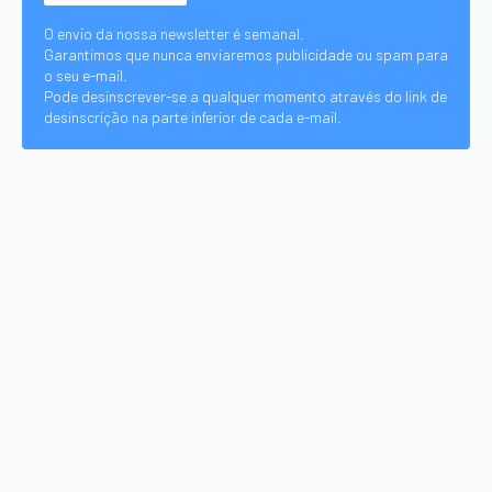
O envio da nossa newsletter é semanal.
Garantimos que nunca enviaremos publicidade ou spam para
o seu e-mail.
Pode desinscrever-se a qualquer momento através do link de
desinscrição na parte inferior de cada e-mail.