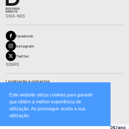
SIGA-NOS
Facebook
Instagram
Twitter
SOBRE
Localização e contactos
Estatuto editorial
Este website utiliza cookies para garantir
Ficha técnica
que obtém a melhor experiência de
Manual de boas práticas editoriais e código de conduta
utilização. Ao prosseguir aceita a sua
utilização.
Descubra as vantagens de ser assinante.
A partir de 15,90€/ano