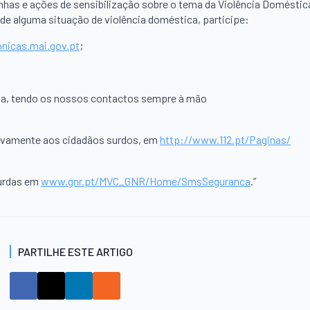
nhas e ações de sensibilização sobre o tema da Violência Doméstic
 de alguma situação de violência doméstica, participe:
onicas.
mai.gov.pt
;
ia, tendo os nossos contactos sempre à mão
sivamente aos cidadãos surdos, em
http://www.112.pt/Paginas/
surdas em
www.gnr.pt/MVC_GNR/Home/
SmsSeguranca
.”
PARTILHE ESTE ARTIGO