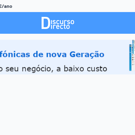
0€/ano