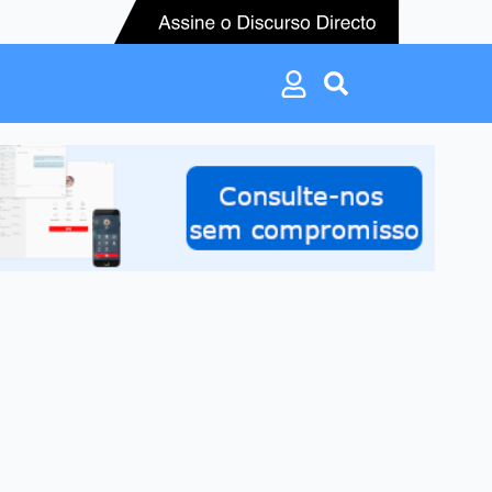
Search
for:
Search
for: