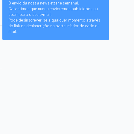
O envio da nossa newsletter é semanal.
Garantimos que nunca enviaremos publicidade ou
spam para o seu e-mail.
Pode desinscrever-se a qualquer momento através
do link de desinscrição na parte inferior de cada e-
mail.