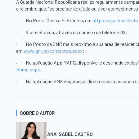
A Guarda Nacional Republicana realiza regularmente campa
e relembra que, “se precisar de ajuda ou tiver conhecimento
·
No Portal Queixa Eletrónica, em
https://queixaselectr
·
Via telefónica, através do número de telefone 112;
·
No Posto da GNR mais próximo à sua área de residênc
em
www.gnr.pt/contactos.aspx
;
·
Na aplicação App MAI112 disponível e destinada exclu
Home.aspx
;
·
Na aplicação SMS Segurança, direcionada a pessoas 
SOBRE O AUTOR
ANA ISABEL CASTRO