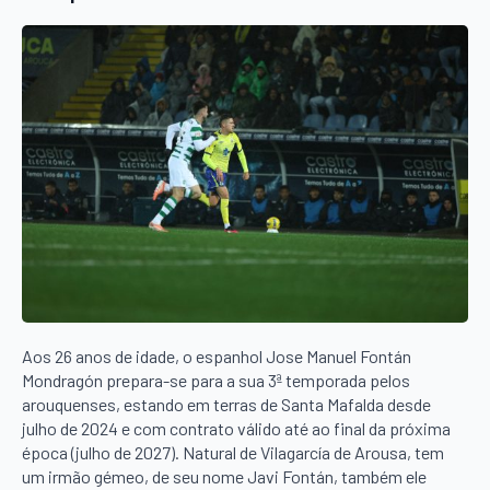
Aos 26 anos de idade, o espanhol Jose Manuel Fontán
Mondragón prepara-se para a sua 3ª temporada pelos
arouquenses, estando em terras de Santa Mafalda desde
julho de 2024 e com contrato válido até ao final da próxima
época (julho de 2027). Natural de Vilagarcía de Arousa, tem
um irmão gémeo, de seu nome Javi Fontán, também ele