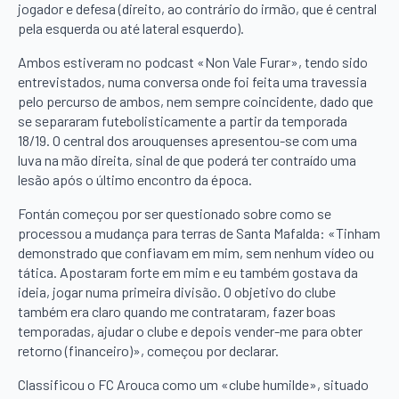
jogador e defesa (direito, ao contrário do irmão, que é central
pela esquerda ou até lateral esquerdo).
Ambos estiveram no podcast «Non Vale Furar», tendo sido
entrevistados, numa conversa onde foi feita uma travessia
pelo percurso de ambos, nem sempre coincidente, dado que
se separaram futebolisticamente a partir da temporada
18/19. O central dos arouquenses apresentou-se com uma
luva na mão direita, sinal de que poderá ter contraído uma
lesão após o último encontro da época.
Fontán começou por ser questionado sobre como se
processou a mudança para terras de Santa Mafalda: «Tinham
demonstrado que confiavam em mim, sem nenhum vídeo ou
tática. Apostaram forte em mim e eu também gostava da
ideia, jogar numa primeira divisão. O objetivo do clube
também era claro quando me contrataram, fazer boas
temporadas, ajudar o clube e depois vender-me para obter
retorno (financeiro)», começou por declarar.
Classificou o FC Arouca como um «clube humilde», situado