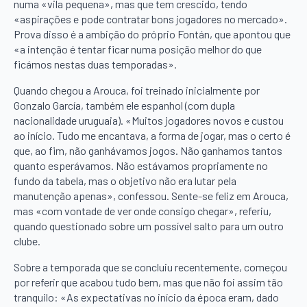
numa «vila pequena», mas que tem crescido, tendo
«aspirações e pode contratar bons jogadores no mercado».
Prova disso é a ambição do próprio Fontán, que apontou que
«a intenção é tentar ficar numa posição melhor do que
ficámos nestas duas temporadas».
Quando chegou a Arouca, foi treinado inicialmente por
Gonzalo García, também ele espanhol (com dupla
nacionalidade uruguaia). «Muitos jogadores novos e custou
ao início. Tudo me encantava, a forma de jogar, mas o certo é
que, ao fim, não ganhávamos jogos. Não ganhamos tantos
quanto esperávamos. Não estávamos propriamente no
fundo da tabela, mas o objetivo não era lutar pela
manutenção apenas», confessou. Sente-se feliz em Arouca,
mas «com vontade de ver onde consigo chegar», referiu,
quando questionado sobre um possível salto para um outro
clube.
Sobre a temporada que se concluiu recentemente, começou
por referir que acabou tudo bem, mas que não foi assim tão
tranquilo: «As expectativas no início da época eram, dado