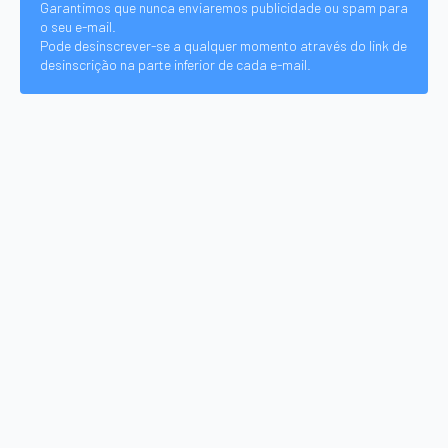
Garantimos que nunca enviaremos publicidade ou spam para
o seu e-mail.
Pode desinscrever-se a qualquer momento através do link de
desinscrição na parte inferior de cada e-mail.