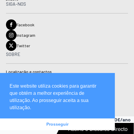
SIGA-NOS
Facebook
Instagram
Twitter
SOBRE
Localização e contactos
Estatuto editorial
Este website utiliza cookies para garantir
Ficha técnica
que obtém a melhor experiência de
Manual de boas práticas editoriais e código de conduta
utilização. Ao prosseguir aceita a sua
utilização.
Descubra as vantagens de ser assinante.
A partir de 15,90€/ano
Prosseguir