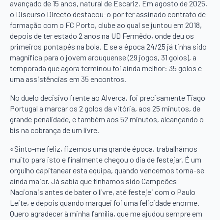
avançado de 15 anos, natural de Escariz. Em agosto de 2025,
o Discurso Directo destacou-o por ter assinado contrato de
formação com o FC Porto, clube ao qual se juntou em 2018,
depois de ter estado 2 anos na UD Fermêdo, onde deu os
primeiros pontapés na bola. E se a época 24/25 já tinha sido
magnífica para o jovem arouquense (29 jogos, 31 golos), a
temporada que agora terminou foi ainda melhor: 35 golos e
uma assistências em 35 encontros.
No duelo decisivo frente ao Alverca, foi precisamente Tiago
Portugal a marcar os 2 golos da vitória, aos 25 minutos, de
grande penalidade, e também aos 52 minutos, alcançando o
bis na cobrança de um livre.
«Sinto-me feliz, fizemos uma grande época, trabalhámos
muito para isto e finalmente chegou o dia de festejar. É um
orgulho capitanear esta equipa, quando vencemos torna-se
ainda maior. Já sabia que tínhamos sido Campeões
Nacionais antes de bater o livre, até festejei com o Paulo
Leite, e depois quando marquei foi uma felicidade enorme.
Quero agradecer à minha família, que me ajudou sempre em