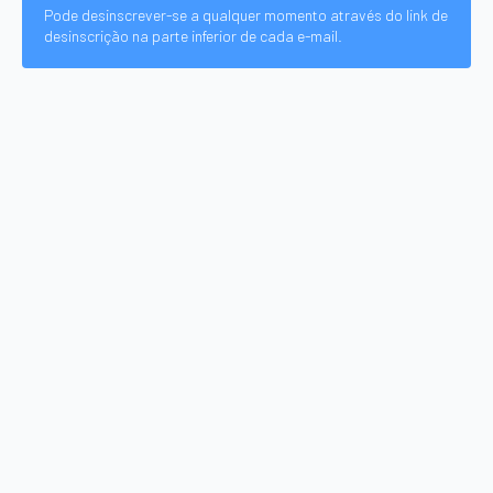
Pode desinscrever-se a qualquer momento através do link de
desinscrição na parte inferior de cada e-mail.