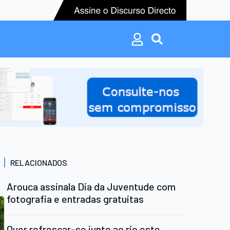
Search
for:
Search
for:
RELACIONADOS
Arouca assinala Dia da Juventude com
fotografia e entradas gratuitas
Quer refrescar-se junto ao rio este