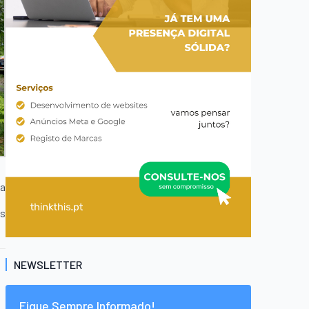
ca
es
NEWSLETTER
Fique Sempre Informado!