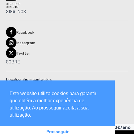
SIGA-NOS
Facebook
Instagram
Twitter
SOBRE
Localização e contactos
Estatuto editorial
Este website utiliza cookies para garantir
Ficha técnica
que obtém a melhor experiência de
Manual de boas práticas editoriais e código de conduta
utilização. Ao prosseguir aceita a sua
utilização.
Descubra as vantagens de ser assinante.
A partir de 15,90€/ano
Prosseguir