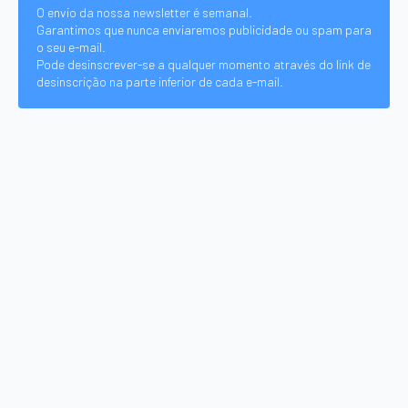
O envio da nossa newsletter é semanal.
Garantimos que nunca enviaremos publicidade ou spam para
o seu e-mail.
Pode desinscrever-se a qualquer momento através do link de
desinscrição na parte inferior de cada e-mail.