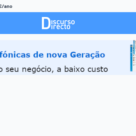
0€/ano