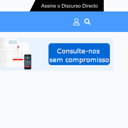
Search
for:
Search
for: