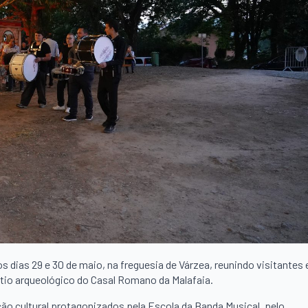
 dias 29 e 30 de maio, na freguesia de Várzea, reunindo visitantes 
ítio arqueológico do Casal Romano da Malafaia.
o cultural protagonizados pela Escola da Banda Musical, pelo