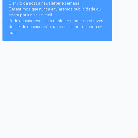
O envio da nossa newsletter é semanal.
Garantimos que nunca enviaremos publicidade ou
spam para o seu e-mail.
Pode desinscrever-se a qualquer momento através
do link de desinscrição na parte inferior de cada e-
mail.