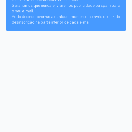
Garantimos que nunca enviaremos publicidade ou spam para
o seu e-mail.
Pode desinscrever-se a qualquer momento através do link de
desinscrição na parte inferior de cada e-mail.