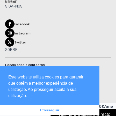
SIGA-NOS
Facebook
Instagram
Twitter
SOBRE
Localização e contactos
Estatuto editorial
Este website utiliza cookies para garantir
Ficha técnica
que obtém a melhor experiência de
Manual de boas práticas editoriais e código de conduta
utilização. Ao prosseguir aceita a sua
utilização.
Descubra as vantagens de ser assinante.
A partir de 15,90€/ano
Prosseguir