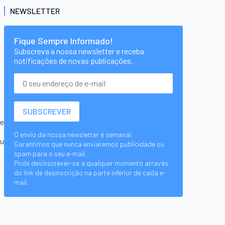
NEWSLETTER
Fique Sempre Informado!
Subscreva a nossa newsletter e receba
notificações de novas publicações.
te
O envio da nossa newsletter é semanal.
iu
Garantimos que nunca enviaremos publicidade ou
spam para o seu e-mail.
Pode desinscrever-se a qualquer momento através
do link de desinscrição na parte inferior de cada e-
mail.