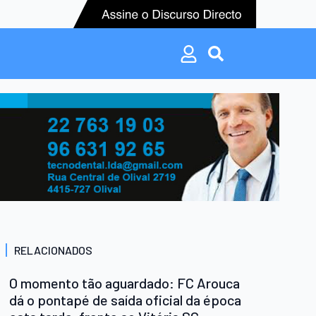
Search
for:
Search
for:
RELACIONADOS
O momento tão aguardado: FC Arouca
dá o pontapé de saída oficial da época