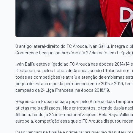
O antigo lateral-direito do FC Arouca, Iván Balliu, integra o 
Conference League, no próximo dia 27 de maio, em Leipzig (
Iván Balliu esteve ligado ao FC Arouca nas épocas 2014/14 
Destacou-se pelos Lobos de Arouca, sendo titularíssimo: n
todas as competições) e atraiu a atenção de emblemas estr
pegou de estaca e por lá permaneceu entre 2015 e 2019, ten
campeão da 2ª Liga Francesa, na época 2018/19.
Regressou a Espanha para jogar pelo Almería duas tempora
atletas mais utilizados. Nos entretantos, e tendo dupla na
Albânia, tendo já 24 internacionalizações. Pelo Rayo Valle
europeia, competição essa que o FC Arouca disputou rece
Caso vençam na final (é a primeira vez que vão disputar uma