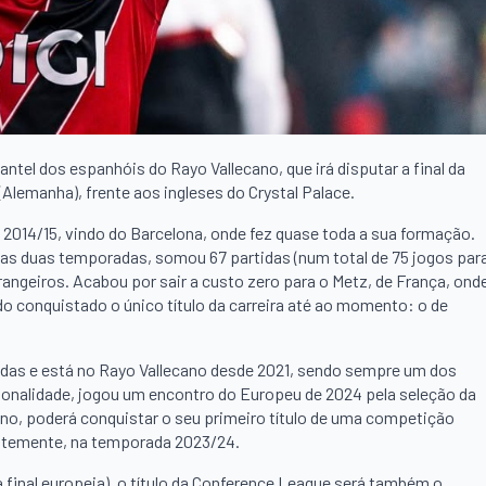
plantel dos espanhóis do Rayo Vallecano, que irá disputar a final da
Alemanha), frente aos ingleses do Crystal Palace.
e 2014/15, vindo do Barcelona, onde fez quase toda a sua formação.
as duas temporadas, somou 67 partidas (num total de 75 jogos par
angeiros. Acabou por sair a custo zero para o Metz, de França, ond
do conquistado o único título da carreira até ao momento: o de
das e está no Rayo Vallecano desde 2021, sendo sempre um dos
cionalidade, jogou um encontro do Europeu de 2024 pela seleção da
cano, poderá conquistar o seu primeiro título de uma competição
ntemente, na temporada 2023/24.
 final europeia), o título da Conference League será também o