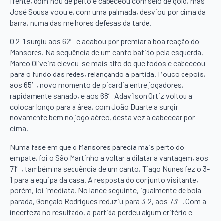
frente, dominou de peito e cabeceou com selo de golo, mas
José Sousa voou e, com uma palmada, desviou por cima da
barra, numa das melhores defesas da tarde.
O 2-1 surgiu aos 62′ e acabou por premiar a boa reação do
Mansores. Na sequência de um canto batido pela esquerda,
Marco Oliveira elevou-se mais alto do que todos e cabeceou
para o fundo das redes, relançando a partida. Pouco depois,
aos 65′, novo momento de picardia entre jogadores,
rapidamente sanado, e aos 68′ Adavilson Ortiz voltou a
colocar longo para a área, com João Duarte a surgir
novamente bem no jogo aéreo, desta vez a cabecear por
cima.
Numa fase em que o Mansores parecia mais perto do
empate, foi o São Martinho a voltar a dilatar a vantagem, aos
71′, também na sequência de um canto, Tiago Nunes fez o 3-
1 para a equipa da casa. A resposta do conjunto visitante,
porém, foi imediata. No lance seguinte, igualmente de bola
parada, Gonçalo Rodrigues reduziu para 3-2, aos 73′. Com a
incerteza no resultado, a partida perdeu algum critério e