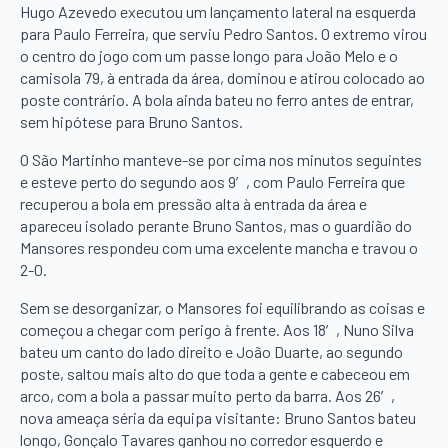
Hugo Azevedo executou um lançamento lateral na esquerda
para Paulo Ferreira, que serviu Pedro Santos. O extremo virou
o centro do jogo com um passe longo para João Melo e o
camisola 79, à entrada da área, dominou e atirou colocado ao
poste contrário. A bola ainda bateu no ferro antes de entrar,
sem hipótese para Bruno Santos.
O São Martinho manteve-se por cima nos minutos seguintes
e esteve perto do segundo aos 9′, com Paulo Ferreira que
recuperou a bola em pressão alta à entrada da área e
apareceu isolado perante Bruno Santos, mas o guardião do
Mansores respondeu com uma excelente mancha e travou o
2-0.
Sem se desorganizar, o Mansores foi equilibrando as coisas e
começou a chegar com perigo à frente. Aos 18′, Nuno Silva
bateu um canto do lado direito e João Duarte, ao segundo
poste, saltou mais alto do que toda a gente e cabeceou em
arco, com a bola a passar muito perto da barra. Aos 26′,
nova ameaça séria da equipa visitante: Bruno Santos bateu
longo, Gonçalo Tavares ganhou no corredor esquerdo e