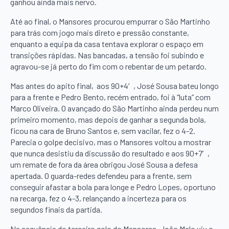
ganhou ainda mais nervo.
Até ao final, o Mansores procurou empurrar o São Martinho
para trás com jogo mais direto e pressão constante,
enquanto a equipa da casa tentava explorar o espaço em
transições rápidas. Nas bancadas, a tensão foi subindo e
agravou-se já perto do fim com o rebentar de um petardo.
Mas antes do apito final, aos 90+4′, José Sousa bateu longo
para a frente e Pedro Bento, recém entrado, foi à “luta” com
Marco Oliveira. O avançado do São Martinho ainda perdeu num
primeiro momento, mas depois de ganhar a segunda bola,
ficou na cara de Bruno Santos e, sem vacilar, fez o 4-2.
Parecia o golpe decisivo, mas o Mansores voltou a mostrar
que nunca desistiu da discussão do resultado e aos 90+7′,
um remate de fora da área obrigou José Sousa a defesa
apertada. O guarda-redes defendeu para a frente, sem
conseguir afastar a bola para longe e Pedro Lopes, oportuno
na recarga, fez o 4-3, relançando a incerteza para os
segundos finais da partida.
Na sequência do terceiro golo do Mansores, João Melo viu o