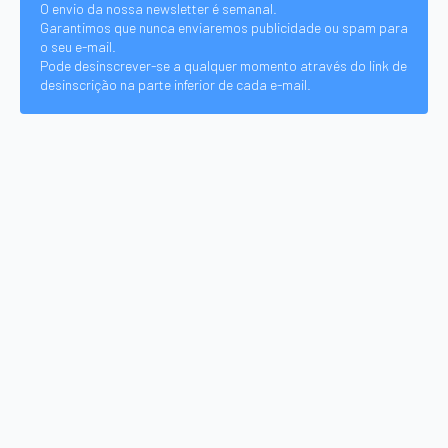
O envio da nossa newsletter é semanal.
Garantimos que nunca enviaremos publicidade ou spam para
o seu e-mail.
Pode desinscrever-se a qualquer momento através do link de
desinscrição na parte inferior de cada e-mail.