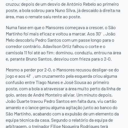
cruzou; depois de um desvio de António Rebelo ao primeiro
poste, a bola sobrou para Nuno Silva, já descaído à direita na
área, mas o remate saiu rente ao poste.
Numa fase em que o Mansores começava a crescer, o São
Martinho foi mais eficaz e voltou a marcar. Aos 30′, João
Melo descobriu Pedro Santos com um passe longo para o
corredor contrário. Adavilson Ortiz falhou o corte e o
camisola 11 foi até ao fim: dominou, conduziu, entrou na área
e, perante Bruno Santos, desviou com frieza para o 2-0.
Mesmo a perder por 2-0, o Mansores recusou desligar-se do
jogo e aos 41′, um cruzamento pela esquerda criou alguma
confusão entre Tiago Nunes e José Sousa ao primeiro
poste, com a bola a atravessar a área muito perto da linha de
golo, antes de André Monteiro aliviar. Um minuto depois,
João Duarte travou Pedro Santos em falta dura, viu cartão
amarelo e o lance gerou alguma agitação junto ao banco do
São Martinho, acabando com a expulsão de um elemento da
equipa técnica da casa. Segundo o relatório da equipa de
arbitragem, o treinador Filipe Nogueira Rodrigues terá