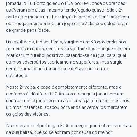
jornada, o FC Porto goleou o FCA por 0-4, onde os dragões
estiveram em altas, mesmo tendo jogado quase toda a 2ª
parte com menos um. Por fim, à 9ª jornada, o Benfica goleou
os arouquenses por 5-0, um jogo onde 3 desses golos foram
de grande penalidade.
Os resultados, indiscutíveis, surgiram em 3 jogos onde, nos
primeiros minutos, sentia-se a vontade dos arouquenses em
praticar um futebol positivo, batendo-se de igual para igual
com os adversários teoricamente superiores, mas surgiu
sempre uma condicionante que deitava por terra a
estratégia.
Nesta 2ª volta, o caso é completamente diferente, mas o
desfecho é idêntico. O FC Arouca conseguiu jogar bem em
cada um dos 3 jogos contra as equipas já referidas, mas, nos
últimos instantes, acabou por ver os adversários marcarem
os golos das vitórias.
Na receção ao Sporting, o FCA começou por fechar as portas
da sua baliza, que só se abriram por causa do melhor