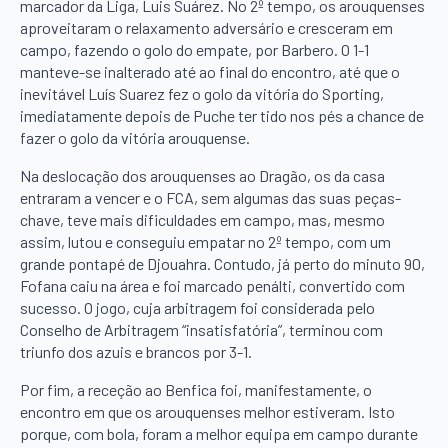
marcador da Liga, Luis Suárez. No 2º tempo, os arouquenses
aproveitaram o relaxamento adversário e cresceram em
campo, fazendo o golo do empate, por Barbero. O 1-1
manteve-se inalterado até ao final do encontro, até que o
inevitável Luís Suarez fez o golo da vitória do Sporting,
imediatamente depois de Puche ter tido nos pés a chance de
fazer o golo da vitória arouquense.
Na deslocação dos arouquenses ao Dragão, os da casa
entraram a vencer e o FCA, sem algumas das suas peças-
chave, teve mais dificuldades em campo, mas, mesmo
assim, lutou e conseguiu empatar no 2º tempo, com um
grande pontapé de Djouahra. Contudo, já perto do minuto 90,
Fofana caiu na área e foi marcado penálti, convertido com
sucesso. O jogo, cuja arbitragem foi considerada pelo
Conselho de Arbitragem “insatisfatória”, terminou com
triunfo dos azuis e brancos por 3-1.
Por fim, a receção ao Benfica foi, manifestamente, o
encontro em que os arouquenses melhor estiveram. Isto
porque, com bola, foram a melhor equipa em campo durante