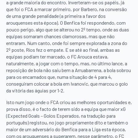
a grande maioria do encontro. Inverteram-se os papéis, já
que foi o FCA a marcar primeiro, por Barbero, na conversão
de uma grande penalidade (a primeira a favor dos
arouquenses esta época). O Benfica foi respondendo, com
pouco perigo, algo que se alterou no 2º tempo, onde as duas
equipas somaram chances clamorosas, mas que não
entraram. Num canto, onde foi sempre explorada a zona do
2º poste, Ríos fez o empate. E se até ao final, ambas as
equipas podiam ter marcado, o FC Arouca estava,
naturalmente, a jogar com o tempo, mas, no último lance, a
reposição de bola não saiu bem a Arruabarrena, a bola sobrou
para os encarnados que, numa situação de 4 para 4,
conseguiram colocar a bola em Ivanovic, que marcou o golo
da vitória das águias por 1-2.
Isto num jogo onde o FCA criou as melhores oportunidades e,
prova disso, é o facto de terem sido a equipa que maior xG
(Expected Goals – Golos Esperados, na tradução para
português) registou, no jogo propriamente dito e também o
maior de um adversário do Benfica para a Liga esta época,
com os arouquenses a superarem, nesse parâmetro, o FC