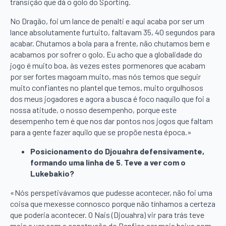
transição que dá o golo do Sporting.
No Dragão, foi um lance de penalti e aqui acaba por ser um
lance absolutamente furtuito, faltavam 35, 40 segundos para
acabar. Chutamos a bola para a frente, não chutamos bem e
acabamos por sofrer o golo. Eu acho que a globalidade do
jogo é muito boa, às vezes estes pormenores que acabam
por ser fortes magoam muito, mas nós temos que seguir
muito confiantes no plantel que temos, muito orgulhosos
dos meus jogadores e agora a busca é foco naquilo que foi a
nossa atitude, o nosso desempenho, porque este
desempenho tem é que nos dar pontos nos jogos que faltam
para a gente fazer aquilo que se propõe nesta época.»
Posicionamento do Djouahra defensivamente,
formando uma linha de 5. Teve a ver com o
Lukebakio?
«Nós perspetivávamos que pudesse acontecer, não foi uma
coisa que mexesse connosco porque não tínhamos a certeza
que poderia acontecer. O Nais (Djouahra) vir para trás teve
mais a ver com a construção do Benfica ser mais baixa com