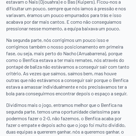
estavam o Nais (Djouahra) e o Bas (Kuipers). Ficou-nos a
dificultar um pouco, sempre que nós íamos à pressão e nos
variavam, éramos um pouco empurrados para trás e isso
acabava por dar mais cantos. E como não conseguíamos
pressionar nesse momento, a equipa baixava um pouco.
Na segunda parte, nós corrigimos um pouco isso e
corrigimos também o nosso posicionamento em primeira
fase, ou seja, mais perto do Nacho (Arruabarrena), porque
como o Benfica estava a ter mais remates, nós através do
pontapé de baliza não estávamos a conseguir sair com tanto
critério. As vezes que saímos, saímos bem, mas houve
outras que não estávamos a conseguir sair porque o Benfica
estava a amassar individualmente e nós precisávamos ter a
bola para conseguirmos encontrar depois o espaço a seguir.
Dividimos mais o jogo, entramos melhor que o Benfica na
segunda parte, temos uma oportunidade claríssima para
podermos fazer o 2-0, não fazemos, o Benfica acaba por
fazer o empate e depois acho que o jogo foi muito dividido,
duas equipas a quererem ganhar, nós a queremos ganhar, o