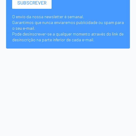
O envio da nossa newsletter é semanal.
Garantimos que nunca enviaremos publicidade ou spam para
o seu e-mail.
Pode desinscrever-se a qualquer momento através do link de
desinscrição na parte inferior de cada e-mail.