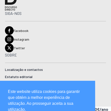
SIGA-NOS
Facebook
Instagram
Twitter
SOBRE
Localização e contactos
Estatuto editorial
Ficha técnica
Manual de boas práticas editoriais e código de conduta
Este website utiliza cookies para garantir
que obtém a melhor experiência de
utilização. Ao prosseguir aceita a sua
Descubra as vantagens de ser assinante.
A partir de 15,90€/ano
utilização.