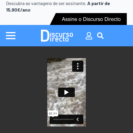
Search
Descubra as vantagens de ser assinante.
A partir de
for:
15,90€/ano
Search
for: