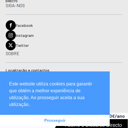
SIGA-NOS
Facebook
Instagram
Twitter
SOBRE
Localização e contactos
Estatuto editorial
Este website utiliza cookies para garantir
Ficha técnica
que obtém a melhor experiência de
Manual de boas práticas editoriais e código de conduta
utilização. Ao prosseguir aceita a sua
utilização.
Descubra as vantagens de ser assinante.
A partir de 15,90€/ano
Prosseguir