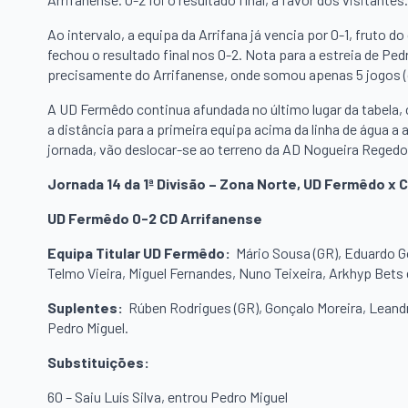
Ao intervalo, a equipa da Arrifana já vencia por 0-1, fruto
fechou o resultado final nos 0-2. Nota para a estreia de Pe
precisamente do Arrifanense, onde somou apenas 5 jogos (
A UD Fermêdo continua afundada no último lugar da tabela
a distância para a primeira equipa acima da linha de água 
jornada, vão deslocar-se ao terreno da AD Nogueira Regedou
Jornada 14 da 1ª Divisão – Zona Norte, UD Fermêdo x 
UD Fermêdo 0-2 CD Arrifanense
Equipa Titular UD Fermêdo:
Mário Sousa (GR), Eduardo G
Telmo Vieira, Miguel Fernandes, Nuno Teixeira, Arkhyp Bets e
Suplentes:
Rúben Rodrigues (GR), Gonçalo Moreira, Leandro
Pedro Miguel.
Substituições:
60 – Saiu Luís Silva, entrou Pedro Miguel