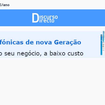
0€/ano