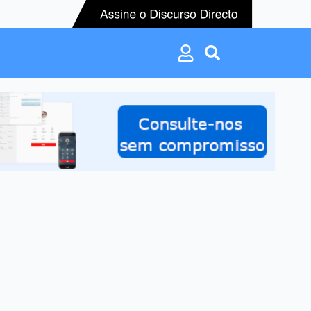
Search
for:
Search
for: