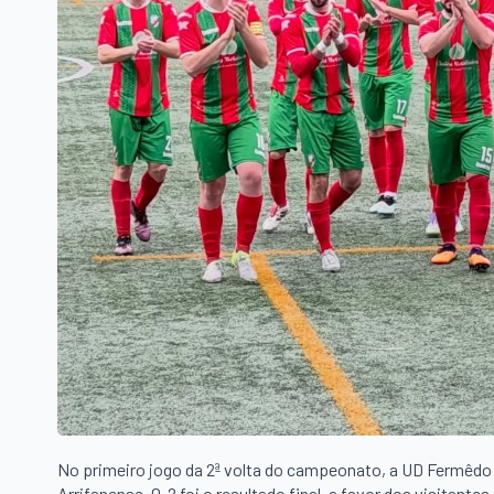
No primeiro jogo da 2ª volta do campeonato, a UD Fermêdo 
Arrifanense. 0-2 foi o resultado final, a favor dos visitantes.