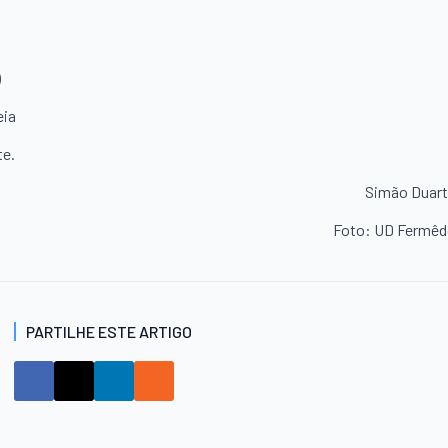
)
eia
te.
Simão Duar
Foto: UD Fermê
PARTILHE ESTE ARTIGO