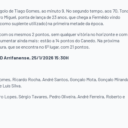
 do golo de Tiago Gomes, ao minuto 9. No segundo tempo, aos 70, Ton
dro Miguel, ponta de lança de 23 anos, que chega a Fermêdo vindo
como suplente utilizado) na primeira metade da época.
, com os mesmos 2 pontos, sem qualquer vitória no horizonte e com
a aumentar ainda mais: estão a 14 pontos do Canedo. Na próxima
ra, que se encontra no 6º lugar, com 21 pontos.
CD Arrifanense, 25/1/2026 15:30H
omes, Ricardo Rocha, André Santos, Gonçalo Mota, Gonçalo Mirand
 Luís Silva.
 Lopes, Sérgio Tavares, Pedro Oliveira, André Ferreira, Roberto e