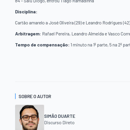
84 – Saiu Diogo, entrou Tiago Ramadinha
Disciplina:
Cartão amarelo a José Oliveira (29) e Leandro Rodrigues (42
Arbitragem
: Rafael Pereira, Leandro Almeida e Vasco Corr
Tempo de compensação:
1 minuto na 1ª parte, 5 na 2ª par
SOBRE O AUTOR
SIMÃO DUARTE
Discurso Direto