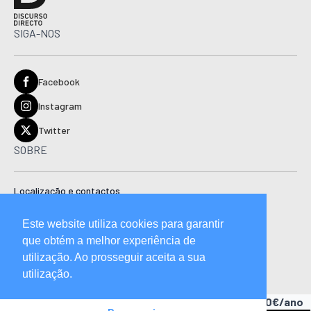
SIGA-NOS
Facebook
Instagram
Twitter
SOBRE
Localização e contactos
Estatuto editorial
Este website utiliza cookies para garantir
Ficha técnica
que obtém a melhor experiência de
Manual de boas práticas editoriais e código de conduta
utilização. Ao prosseguir aceita a sua
utilização.
Descubra as vantagens de ser assinante.
A partir de 15,90€/ano