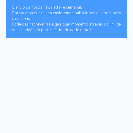
O envio da nossa newsletter é semanal.
Garantimos que nunca enviaremos publicidade ou spam para
o seu e-mail.
Pode desinscrever-se a qualquer momento através do link de
desinscrição na parte inferior de cada e-mail.