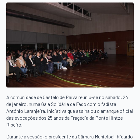
A comunidade de Castelo de Paiva reuniu-se no sábado, 24
de janeiro, numa Gala Solidária de Fado com o fadista
António Laranjeira, iniciativa que assinalou o arranque oficial
das evocações dos 25 anos da Tragédia da Ponte Hintze
Ribeiro.
Durante a sessão, o presidente da Câmara Municipal, Ricardo