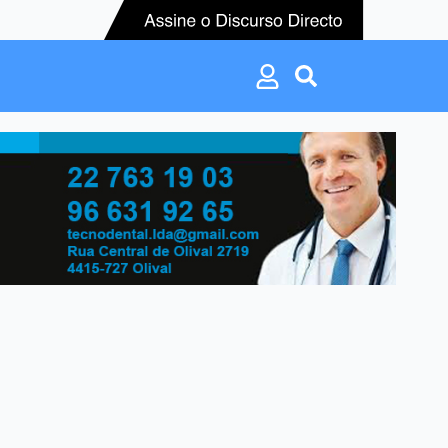
Search
for:
Search
for: