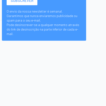
O envio da nossa newsletter é semanal.
Garantimos que nunca enviaremos publicidade ou
spam para o seu e-mail.
Pode desinscrever-se a qualquer momento através
do link de desinscrição na parte inferior de cada e-
mail.