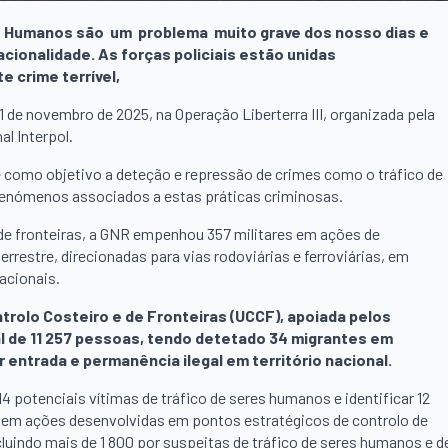
res Humanos são um problema muito grave dos nosso dias e
cionalidade. As forças policiais estão unidas
 crime terrível,
1 de novembro de 2025, na Operação Liberterra III, organizada pela
l Interpol.
ve como objetivo a deteção e repressão de crimes como o tráfico de
 fenómenos associados a estas práticas criminosas.
de fronteiras, a GNR empenhou 357 militares em ações de
errestre, direcionadas para vias rodoviárias e ferroviárias, em
acionais.
trolo Costeiro e de Fronteiras (UCCF), apoiada pelos
al de 11 257 pessoas, tendo detetado 34 migrantes em
r entrada e permanência ilegal em território nacional.
 414 potenciais vítimas de tráfico de seres humanos e identificar 12
a em ações desenvolvidas em pontos estratégicos de controlo de
luindo mais de 1 800 por suspeitas de tráfico de seres humanos e d