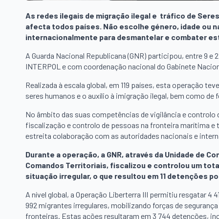
As redes ilegais de migração ilegal e tráfico de Se
afecta todos países. Não escolhe género, idade ou na
internacionalmente para desmantelar e combater este
A Guarda Nacional Republicana (GNR) participou, entre 9 e 2
INTERPOL e com coordenação nacional do Gabinete Naciona
Realizada à escala global, em 119 países, esta operação te
seres humanos e o auxílio à imigração ilegal, bem como de
No âmbito das suas competências de vigilância e controlo 
fiscalização e controlo de pessoas na fronteira marítima e t
estreita colaboração com as autoridades nacionais e intern
Durante a operação, a GNR, através da Unidade de Con
Comandos Territoriais, fiscalizou e controlou um tot
situação irregular, o que resultou em 11 detenções po
A nível global, a Operação Liberterra III permitiu resgatar 4
992 migrantes irregulares, mobilizando forças de seguranç
fronteiras. Estas ações resultaram em 3 744 detenções, inc