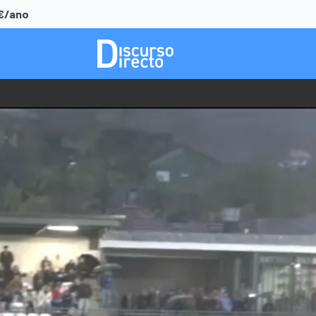
0€/ano