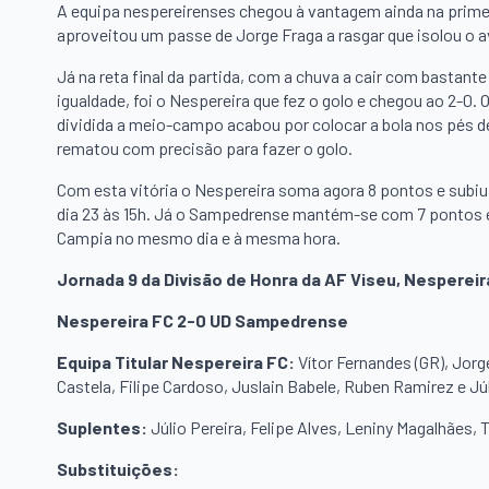
A equipa nespereirenses chegou à vantagem ainda na prime
aproveitou um passe de Jorge Fraga a rasgar que isolou o a
Já na reta final da partida, com a chuva a cair com bastant
igualdade, foi o Nespereira que fez o golo e chegou ao 2-0.
dividida a meio-campo acabou por colocar a bola nos pés 
rematou com precisão para fazer o golo.
Com esta vitória o Nespereira soma agora 8 pontos e subiu
dia 23 às 15h. Já o Sampedrense mantém-se com 7 pontos e 
Campia no mesmo dia e à mesma hora.
Jornada 9 da Divisão de Honra da AF Viseu, Nesperei
Nespereira FC 2-0 UD Sampedrense
Equipa Titular Nespereira FC:
Vítor Fernandes (GR), Jorg
Castela, Filipe Cardoso, Juslain Babele, Ruben Ramirez e Júl
Suplentes:
Júlio Pereira, Felipe Alves, Leniny Magalhães, 
Substituições: