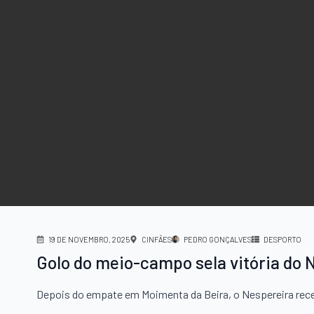
19 DE NOVEMBRO, 2025
CINFÃES
PEDRO GONÇALVES
DESPORTO
Golo do meio-campo sela vitória do 
Depois do empate em Moimenta da Beira, o Nespereira rece