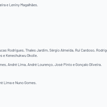
reira e Leniny Magalhães.
Lucas Rodrigues, Thales Jardim, Sérgio Almeida, Rui Cardoso, Rodri
es e Kenechukwu Okolie.
es, André Lima, André Lourenço, José Pinto e Gonçalo Oliveira.
dré Lima e Nuno Gomes.