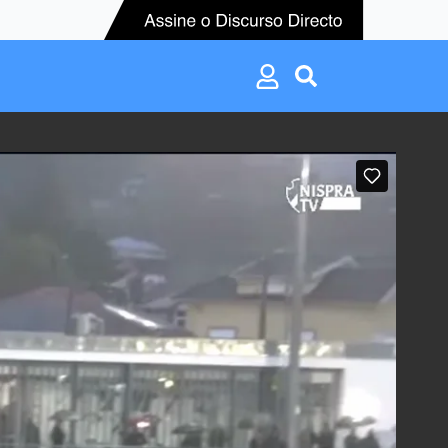
Search
for:
Search
for: