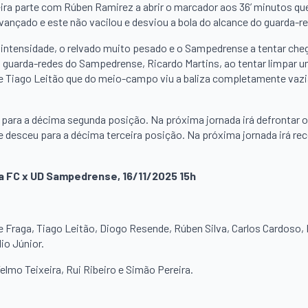
ira parte com Rúben Ramirez a abrir o marcador aos 36’ minutos qu
vançado e este não vacilou e desviou a bola do alcance do guarda-r
e intensidade, o relvado muito pesado e o Sampedrense a tentar che
 O guarda-redes do Sampedrense, Ricardo Martins, ao tentar limpar 
de Tiago Leitão que do meio-campo viu a baliza completamente vazi
 para a décima segunda posição. Na próxima jornada irá defrontar 
desceu para a décima terceira posição. Na próxima jornada irá rec
ra FC x UD Sampedrense, 16/11/2025 15h
e Fraga, Tiago Leitão, Diogo Resende, Rúben Silva, Carlos Cardoso,
io Júnior.
Telmo Teixeira, Rui Ribeiro e Simão Pereira.