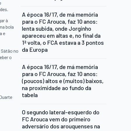
e
edes.
A época 16/17, de má memória
gar à
para o FC Arouca, faz 10 anos:
uma bola
lenta subida, onde Jorginho
a e
apareceu em altas e, no final da
1ª volta, o FCA estava a 3 pontos
da Europa
o Sátão no
eber o
A época 16/17, de má memória
para o FC Arouca, faz 10 anos:
(poucos) altos e (muitos) baixos,
na proximidade ao fundo da
tabela
 Duarte
O segundo lateral-esquerdo do
FC Arouca vem do primeiro
adversário dos arouquenses na