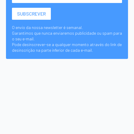
O envio da nossa newsletter é semanal.
Garantimos que nunca enviaremos publicidade ou spam para
o seu e-mail.
Pode desinscrever-se a qualquer momento através do link de
desinscrição na parte inferior de cada e-mail.