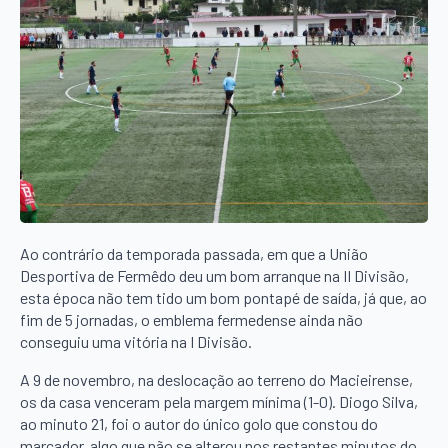
Ao contrário da temporada passada, em que a União
Desportiva de Fermêdo deu um bom arranque na II Divisão,
esta época não tem tido um bom pontapé de saída, já que, ao
fim de 5 jornadas, o emblema fermedense ainda não
conseguiu uma vitória na I Divisão.
A 9 de novembro, na deslocação ao terreno do Macieirense,
os da casa venceram pela margem mínima (1-0). Diogo Silva,
ao minuto 21, foi o autor do único golo que constou do
marcador, algo que não se alterou nos restantes minutos do