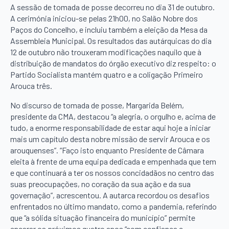
A sessão de tomada de posse decorreu no dia 31 de outubro.
A cerimónia iniciou-se pelas 21h00, no Salão Nobre dos
Paços do Concelho, e incluiu também a eleição da Mesa da
Assembleia Municipal. Os resultados das autárquicas do dia
12 de outubro não trouxeram modificações naquilo que à
distribuição de mandatos do órgão executivo diz respeito: o
Partido Socialista mantém quatro e a coligação Primeiro
Arouca três.
No discurso de tomada de posse, Margarida Belém,
presidente da CMA, destacou “a alegria, o orgulho e, acima de
tudo, a enorme responsabilidade de estar aqui hoje a iniciar
mais um capítulo desta nobre missão de servir Arouca e os
arouquenses”. “Faço isto enquanto Presidente de Câmara
eleita à frente de uma equipa dedicada e empenhada que tem
e que continuará a ter os nossos concidadãos no centro das
suas preocupações, no coração da sua ação e da sua
governação”, acrescentou. A autarca recordou os desafios
enfrentados no último mandato, como a pandemia, referindo
que “a sólida situação financeira do município” permite
encarar os próximos quatro anos “com confiança e