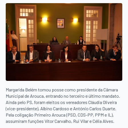
Margarida Belém tomou posse como presidente da Câmara
Municipal de Arouca, entrando no terceiro e último mandato.
Ainda pelo PS, foram eleitos os vereadores Cláudia Oliveira
(vice-presidente), Albino Cardoso e António Carlos Duarte.
Pela coligação Primeiro Arouca (PSD, CDS-PP, PPM e IL),
assumiram funções Vítor Carvalho, Rui Vilar e Célia Alves.